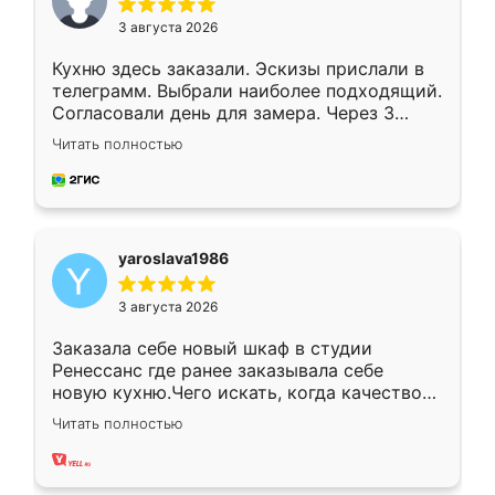
3 августа 2026
Кухню здесь заказали. Эскизы прислали в
телеграмм. Выбрали наиболее подходящий.
Согласовали день для замера. Через 3
недели кухня была уже готова. Остались
Читать полностью
довольны работой. Спасибо Ренессанс
мебель за качественную работу!
yaroslava1986
3 августа 2026
Заказала себе новый шкаф в студии
Ренессанс где ранее заказывала себе
новую кухню.Чего искать, когда качеством
вполне довольна. Служит кухня уже почти
Читать полностью
два года, нареканий нет.