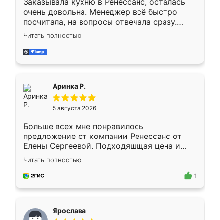
Заказывала кухню в Ренессанс, осталась
очень довольна. Менеджер всё быстро
посчитала, на вопросы отвечала сразу.
Замерщик приехал в субботу, подошёл к
Читать полностью
делу со всей ответственностью. Собрали
за день, ребята работали аккуратно, даже
пыли почти не было. Качество отличное,
ящики ходят плавно, ничего не скрипит.
Всё подошло как влитое.
Аринка Р.
5 августа 2026
Больше всех мне понравилось
предложение от компании Ренессанс от
Елены Сергеевой. Подходяшщая цена и
короткие сроки изготовления. Приехавший
Читать полностью
для замера сотрудник Владислав
предложил по моему эскизу самый
1
подходящий вариант шкафа. Немного его
видоизменил, получилось даже лучше, чем
я хотела.
Ярослава