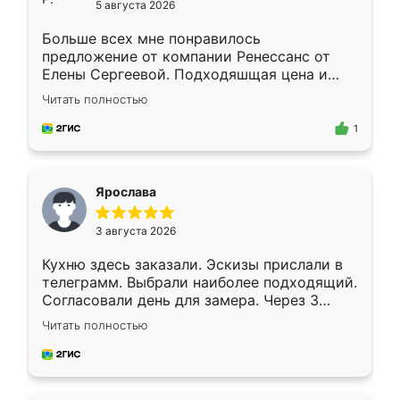
5 августа 2026
Больше всех мне понравилось
предложение от компании Ренессанс от
Елены Сергеевой. Подходяшщая цена и
короткие сроки изготовления. Приехавший
Читать полностью
для замера сотрудник Владислав
предложил по моему эскизу самый
1
подходящий вариант шкафа. Немного его
видоизменил, получилось даже лучше, чем
я хотела.
Ярослава
3 августа 2026
Кухню здесь заказали. Эскизы прислали в
телеграмм. Выбрали наиболее подходящий.
Согласовали день для замера. Через 3
недели кухня была уже готова. Остались
Читать полностью
довольны работой. Спасибо Ренессанс
мебель за качественную работу!