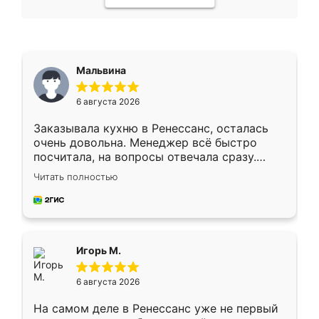
Мальвина
6 августа 2026
Заказывала кухню в Ренессанс, осталась
очень довольна. Менеджер всё быстро
посчитала, на вопросы отвечала сразу.
Замерщик приехал в субботу, подошёл к
Читать полностью
делу со всей ответственностью. Собрали
за день, ребята работали аккуратно, даже
пыли почти не было. Качество отличное,
ящики ходят плавно, ничего не скрипит.
Всё подошло как влитое.
Игорь М.
6 августа 2026
На самом деле в Ренессанс уже не первый