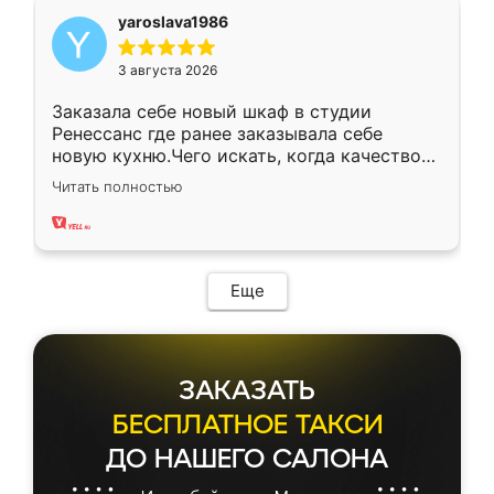
yaroslava1986
3 августа 2026
Заказала себе новый шкаф в студии
Ренессанс где ранее заказывала себе
новую кухню.Чего искать, когда качеством
вполне довольна. Служит кухня уже почти
Читать полностью
два года, нареканий нет.
Еще
ЗАКАЗАТЬ
БЕСПЛАТНОЕ ТАКСИ
ДО НАШЕГО САЛОНА