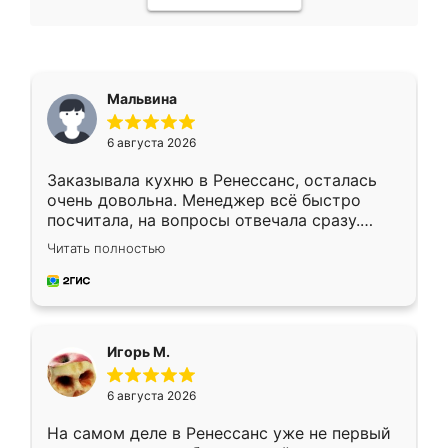
Мальвина
6 августа 2026
Заказывала кухню в Ренессанс, осталась
очень довольна. Менеджер всё быстро
посчитала, на вопросы отвечала сразу.
Замерщик приехал в субботу, подошёл к
Читать полностью
делу со всей ответственностью. Собрали
за день, ребята работали аккуратно, даже
пыли почти не было. Качество отличное,
ящики ходят плавно, ничего не скрипит.
Всё подошло как влитое.
Игорь М.
6 августа 2026
На самом деле в Ренессанс уже не первый