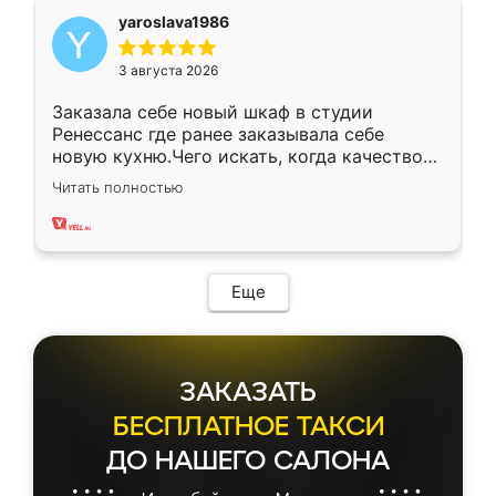
yaroslava1986
3 августа 2026
Заказала себе новый шкаф в студии
Ренессанс где ранее заказывала себе
новую кухню.Чего искать, когда качеством
вполне довольна. Служит кухня уже почти
Читать полностью
два года, нареканий нет.
Еще
ЗАКАЗАТЬ
БЕСПЛАТНОЕ ТАКСИ
ДО НАШЕГО САЛОНА