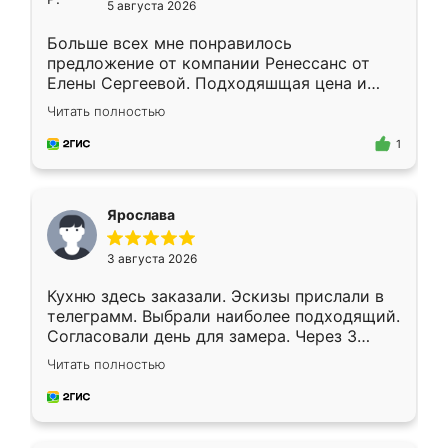
5 августа 2026
Больше всех мне понравилось
предложение от компании Ренессанс от
Елены Сергеевой. Подходяшщая цена и
короткие сроки изготовления. Приехавший
Читать полностью
для замера сотрудник Владислав
предложил по моему эскизу самый
1
подходящий вариант шкафа. Немного его
видоизменил, получилось даже лучше, чем
я хотела.
Ярослава
3 августа 2026
Кухню здесь заказали. Эскизы прислали в
телеграмм. Выбрали наиболее подходящий.
Согласовали день для замера. Через 3
недели кухня была уже готова. Остались
Читать полностью
довольны работой. Спасибо Ренессанс
мебель за качественную работу!