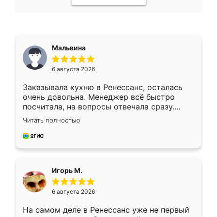
Мальвина
6 августа 2026
Заказывала кухню в Ренессанс, осталась
очень довольна. Менеджер всё быстро
посчитала, на вопросы отвечала сразу.
Замерщик приехал в субботу, подошёл к
Читать полностью
делу со всей ответственностью. Собрали
за день, ребята работали аккуратно, даже
пыли почти не было. Качество отличное,
ящики ходят плавно, ничего не скрипит.
Всё подошло как влитое.
Игорь М.
6 августа 2026
На самом деле в Ренессанс уже не первый