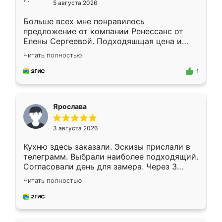
5 августа 2026
Больше всех мне понравилось
предложение от компании Ренессанс от
Елены Сергеевой. Подходяшщая цена и
короткие сроки изготовления. Приехавший
Читать полностью
для замера сотрудник Владислав
предложил по моему эскизу самый
1
подходящий вариант шкафа. Немного его
видоизменил, получилось даже лучше, чем
я хотела.
Ярослава
3 августа 2026
Кухню здесь заказали. Эскизы прислали в
телеграмм. Выбрали наиболее подходящий.
Согласовали день для замера. Через 3
недели кухня была уже готова. Остались
Читать полностью
довольны работой. Спасибо Ренессанс
мебель за качественную работу!