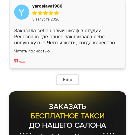
yaroslava1986
3 августа 2026
Заказала себе новый шкаф в студии
Ренессанс где ранее заказывала себе
новую кухню.Чего искать, когда качеством
вполне довольна. Служит кухня уже почти
Читать полностью
два года, нареканий нет.
Еще
ЗАКАЗАТЬ
БЕСПЛАТНОЕ ТАКСИ
ДО НАШЕГО САЛОНА