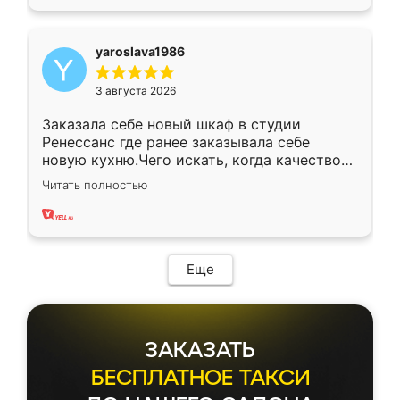
yaroslava1986
3 августа 2026
Заказала себе новый шкаф в студии
Ренессанс где ранее заказывала себе
новую кухню.Чего искать, когда качеством
вполне довольна. Служит кухня уже почти
Читать полностью
два года, нареканий нет.
Еще
ЗАКАЗАТЬ
БЕСПЛАТНОЕ ТАКСИ