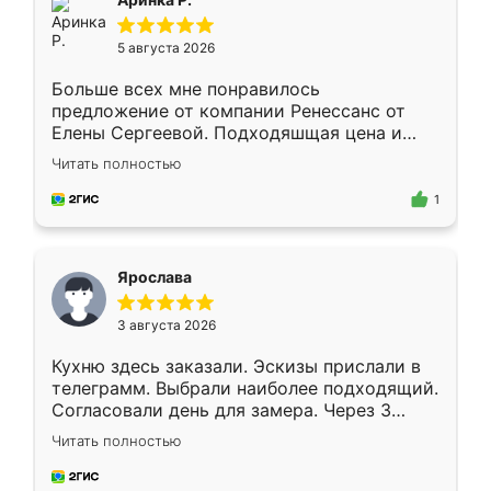
5 августа 2026
Больше всех мне понравилось
предложение от компании Ренессанс от
Елены Сергеевой. Подходяшщая цена и
короткие сроки изготовления. Приехавший
Читать полностью
для замера сотрудник Владислав
предложил по моему эскизу самый
1
подходящий вариант шкафа. Немного его
видоизменил, получилось даже лучше, чем
я хотела.
Ярослава
3 августа 2026
Кухню здесь заказали. Эскизы прислали в
телеграмм. Выбрали наиболее подходящий.
Согласовали день для замера. Через 3
недели кухня была уже готова. Остались
Читать полностью
довольны работой. Спасибо Ренессанс
мебель за качественную работу!