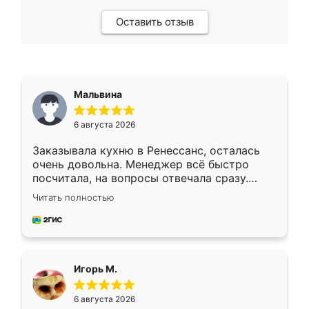
Оставить отзыв
Мальвина
6 августа 2026
Заказывала кухню в Ренессанс, осталась
очень довольна. Менеджер всё быстро
посчитала, на вопросы отвечала сразу.
Замерщик приехал в субботу, подошёл к
Читать полностью
делу со всей ответственностью. Собрали
за день, ребята работали аккуратно, даже
пыли почти не было. Качество отличное,
ящики ходят плавно, ничего не скрипит.
Всё подошло как влитое.
Игорь М.
6 августа 2026