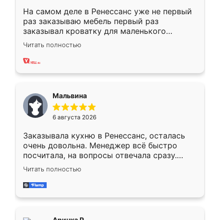
На самом деле в Ренессанс уже не первый
раз заказываю мебель первый раз
заказывал кроватку для маленького
ребёнка при его рождении ,во второй раз
Читать полностью
заказал шкаф-купе. По качеству очень
хорошее сборка достаточно быстрая,
также адекватные цены. До этого
сравнивал с разными конкурентами в этом
сегменте ,выбор у конкурентов куда
Мальвина
меньше, здесь же он более разнообразный.
Мне нравится ,если что-то потребуется из
6 августа 2026
мебели буду заказывать только здесь.
Заказывала кухню в Ренессанс, осталась
очень довольна. Менеджер всё быстро
посчитала, на вопросы отвечала сразу.
Замерщик приехал в субботу, подошёл к
Читать полностью
делу со всей ответственностью. Собрали
за день, ребята работали аккуратно, даже
пыли почти не было. Качество отличное,
ящики ходят плавно, ничего не скрипит.
Всё подошло как влитое.
Аринка Р.