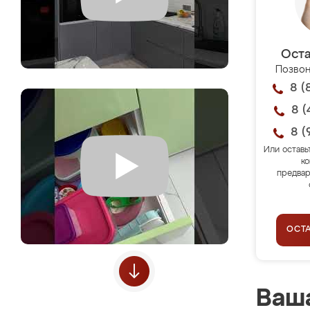
Оста
Позвон
8 (
8 (
8 (
Или оставь
ко
предвар
ОСТ
Ваша