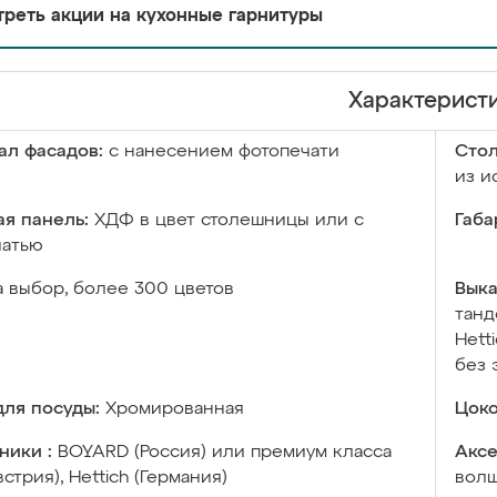
реть акции на кухонные гарнитуры
Характерист
ал фасадов:
с нанесением фотопечати
Сто
из и
я панель:
ХДФ в цвет столешницы или с
Габа
чатью
а выбор, более 300 цветов
Выка
танд
Hett
без 
ля посуды:
Хромированная
Цоко
ники :
BOYARD (Россия) или премиум класса
Аксе
встрия), Hettich (Германия)
волш