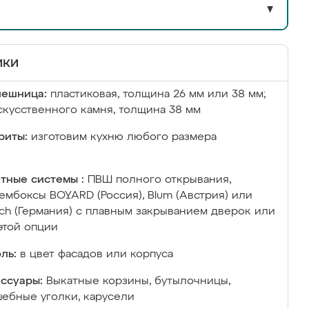
▼
ики
лешница:
пластиковая, толщина 26 мм или 38 мм;
скусственного камня, толщина 38 мм
риты:
изготовим кухню любого размера
тные системы :
ПВШ полного открывания,
ембоксы BOYARD (Россия), Blum (Австрия) или
ich (Германия) с плавным закрыванием дверок или
этой опции
ль:
в цвет фасадов или корпуса
ссуары:
Выкатные корзины, бутылочницы,
ебные уголки, карусели