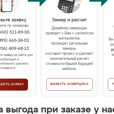
вьте заявку
Замер и расчет
ите по номерам
Дизайнер-замерщик
800) 511-89-55
приедет к Вам с каталогом
материалов,
Вы
495) 665-24-01
проведёт детальные
р
926) 409-68-13
замеры,
д
составит проект и сделает
з
те заявку на сайте для
окончательный расчёт
нсультации и
стоимости Вашей будущей
ительного расчёта
стоимости.
мебели.
ВЫЗВАТЬ ЗАМЕРЩИКА
АВИТЬ ЗАЯВКУ
 выгода при заказе у на