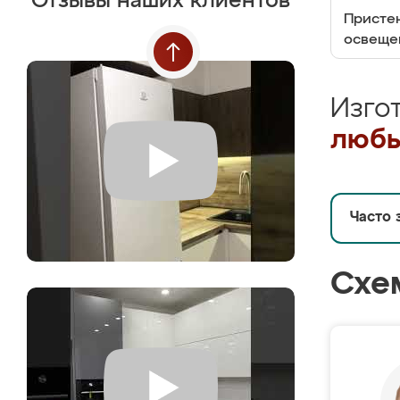
Отзывы наших клиентов
Пристен
освеще
Изго
любы
Часто 
Схе