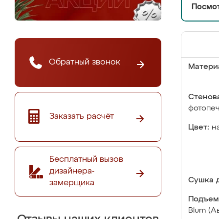
Посмот
Обратный звонок
Матери
Стенова
фотопе
Заказать расчёт
Цвет:
н
Бесплатный вызов
дизайнера-
Сушка д
замерщика
Подъем
Blum (А