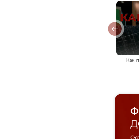
Как 
Ф
Д
Ост