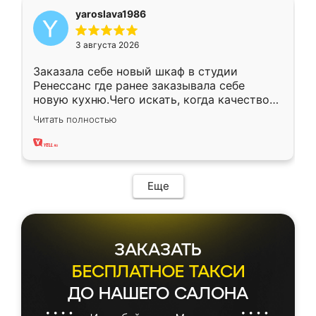
yaroslava1986
3 августа 2026
Заказала себе новый шкаф в студии
Ренессанс где ранее заказывала себе
новую кухню.Чего искать, когда качеством
вполне довольна. Служит кухня уже почти
Читать полностью
два года, нареканий нет.
Еще
ЗАКАЗАТЬ
БЕСПЛАТНОЕ ТАКСИ
ДО НАШЕГО САЛОНА