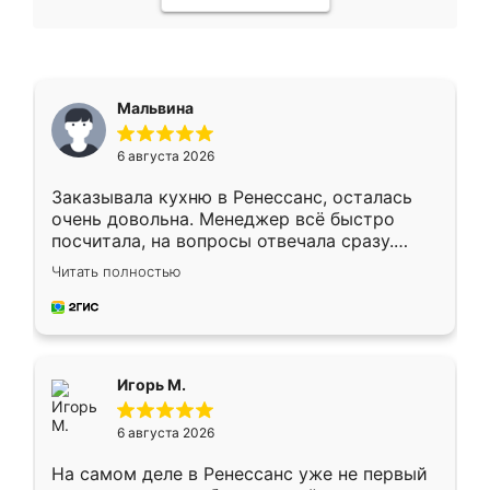
Мальвина
6 августа 2026
Заказывала кухню в Ренессанс, осталась
очень довольна. Менеджер всё быстро
посчитала, на вопросы отвечала сразу.
Замерщик приехал в субботу, подошёл к
Читать полностью
делу со всей ответственностью. Собрали
за день, ребята работали аккуратно, даже
пыли почти не было. Качество отличное,
ящики ходят плавно, ничего не скрипит.
Всё подошло как влитое.
Игорь М.
6 августа 2026
На самом деле в Ренессанс уже не первый