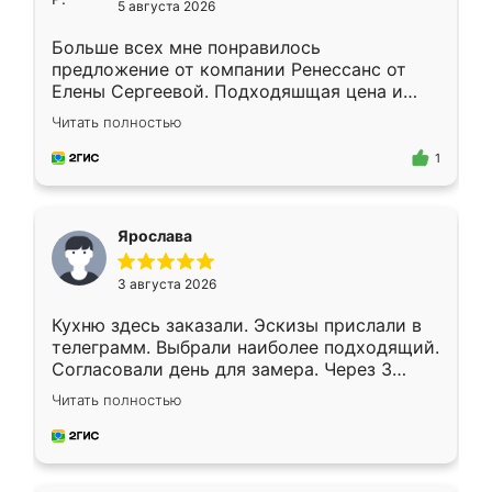
5 августа 2026
Больше всех мне понравилось
предложение от компании Ренессанс от
Елены Сергеевой. Подходяшщая цена и
короткие сроки изготовления. Приехавший
Читать полностью
для замера сотрудник Владислав
предложил по моему эскизу самый
1
подходящий вариант шкафа. Немного его
видоизменил, получилось даже лучше, чем
я хотела.
Ярослава
3 августа 2026
Кухню здесь заказали. Эскизы прислали в
телеграмм. Выбрали наиболее подходящий.
Согласовали день для замера. Через 3
недели кухня была уже готова. Остались
Читать полностью
довольны работой. Спасибо Ренессанс
мебель за качественную работу!