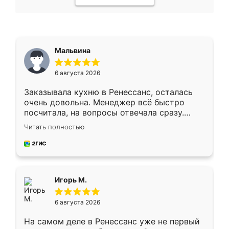
Мальвина
6 августа 2026
Заказывала кухню в Ренессанс, осталась
очень довольна. Менеджер всё быстро
посчитала, на вопросы отвечала сразу.
Замерщик приехал в субботу, подошёл к
Читать полностью
делу со всей ответственностью. Собрали
за день, ребята работали аккуратно, даже
пыли почти не было. Качество отличное,
ящики ходят плавно, ничего не скрипит.
Всё подошло как влитое.
Игорь М.
6 августа 2026
На самом деле в Ренессанс уже не первый