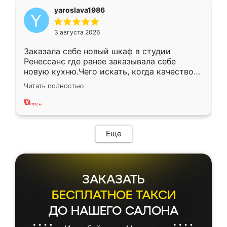
yaroslava1986
3 августа 2026
Заказала себе новый шкаф в студии
Ренессанс где ранее заказывала себе
новую кухню.Чего искать, когда качеством
вполне довольна. Служит кухня уже почти
Читать полностью
два года, нареканий нет.
Еще
ЗАКАЗАТЬ
БЕСПЛАТНОЕ ТАКСИ
ДО НАШЕГО САЛОНА