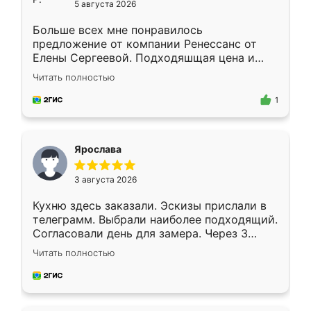
5 августа 2026
Больше всех мне понравилось
предложение от компании Ренессанс от
Елены Сергеевой. Подходяшщая цена и
короткие сроки изготовления. Приехавший
Читать полностью
для замера сотрудник Владислав
предложил по моему эскизу самый
1
подходящий вариант шкафа. Немного его
видоизменил, получилось даже лучше, чем
я хотела.
Ярослава
3 августа 2026
Кухню здесь заказали. Эскизы прислали в
телеграмм. Выбрали наиболее подходящий.
Согласовали день для замера. Через 3
недели кухня была уже готова. Остались
Читать полностью
довольны работой. Спасибо Ренессанс
мебель за качественную работу!