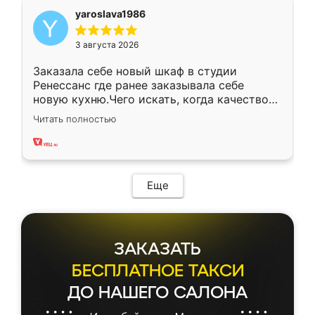
yaroslava1986
3 августа 2026
Заказала себе новый шкаф в студии
Ренессанс где ранее заказывала себе
новую кухню.Чего искать, когда качеством
вполне довольна. Служит кухня уже почти
Читать полностью
два года, нареканий нет.
Еще
ЗАКАЗАТЬ
БЕСПЛАТНОЕ ТАКСИ
ДО НАШЕГО САЛОНА