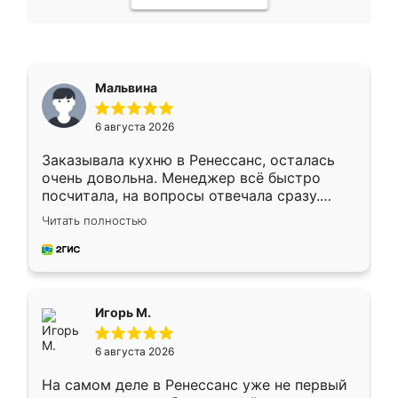
Мальвина
6 августа 2026
Заказывала кухню в Ренессанс, осталась
очень довольна. Менеджер всё быстро
посчитала, на вопросы отвечала сразу.
Замерщик приехал в субботу, подошёл к
Читать полностью
делу со всей ответственностью. Собрали
за день, ребята работали аккуратно, даже
пыли почти не было. Качество отличное,
ящики ходят плавно, ничего не скрипит.
Всё подошло как влитое.
Игорь М.
6 августа 2026
На самом деле в Ренессанс уже не первый