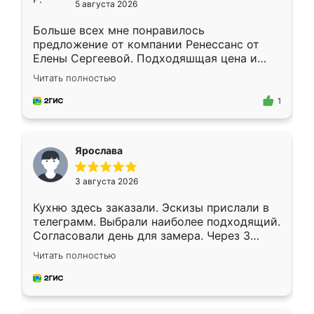
5 августа 2026
Больше всех мне понравилось
предложение от компании Ренессанс от
Елены Сергеевой. Подходяшщая цена и
короткие сроки изготовления. Приехавший
Читать полностью
для замера сотрудник Владислав
предложил по моему эскизу самый
1
подходящий вариант шкафа. Немного его
видоизменил, получилось даже лучше, чем
я хотела.
Ярослава
3 августа 2026
Кухню здесь заказали. Эскизы прислали в
телеграмм. Выбрали наиболее подходящий.
Согласовали день для замера. Через 3
недели кухня была уже готова. Остались
Читать полностью
довольны работой. Спасибо Ренессанс
мебель за качественную работу!