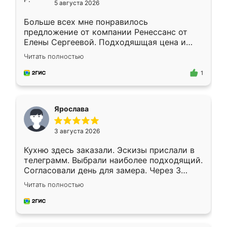
5 августа 2026
Больше всех мне понравилось
предложение от компании Ренессанс от
Елены Сергеевой. Подходяшщая цена и
короткие сроки изготовления. Приехавший
Читать полностью
для замера сотрудник Владислав
предложил по моему эскизу самый
1
подходящий вариант шкафа. Немного его
видоизменил, получилось даже лучше, чем
я хотела.
Ярослава
3 августа 2026
Кухню здесь заказали. Эскизы прислали в
телеграмм. Выбрали наиболее подходящий.
Согласовали день для замера. Через 3
недели кухня была уже готова. Остались
Читать полностью
довольны работой. Спасибо Ренессанс
мебель за качественную работу!