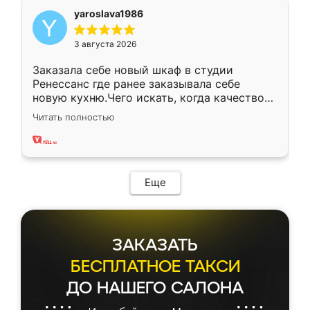
yaroslava1986
3 августа 2026
Заказала себе новый шкаф в студии
Ренессанс где ранее заказывала себе
новую кухню.Чего искать, когда качеством
вполне довольна. Служит кухня уже почти
Читать полностью
два года, нареканий нет.
Еще
ЗАКАЗАТЬ
БЕСПЛАТНОЕ ТАКСИ
ДО НАШЕГО САЛОНА