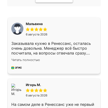
Мальвина
6 августа 2026
Заказывала кухню в Ренессанс, осталась
очень довольна. Менеджер всё быстро
посчитала, на вопросы отвечала сразу.
Замерщик приехал в субботу, подошёл к
Читать полностью
делу со всей ответственностью. Собрали
за день, ребята работали аккуратно, даже
пыли почти не было. Качество отличное,
ящики ходят плавно, ничего не скрипит.
Всё подошло как влитое.
Игорь М.
6 августа 2026
На самом деле в Ренессанс уже не первый