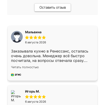
Оставить отзыв
Мальвина
6 августа 2026
Заказывала кухню в Ренессанс, осталась
очень довольна. Менеджер всё быстро
посчитала, на вопросы отвечала сразу.
Замерщик приехал в субботу, подошёл к
Читать полностью
делу со всей ответственностью. Собрали
за день, ребята работали аккуратно, даже
пыли почти не было. Качество отличное,
ящики ходят плавно, ничего не скрипит.
Всё подошло как влитое.
Игорь М.
6 августа 2026