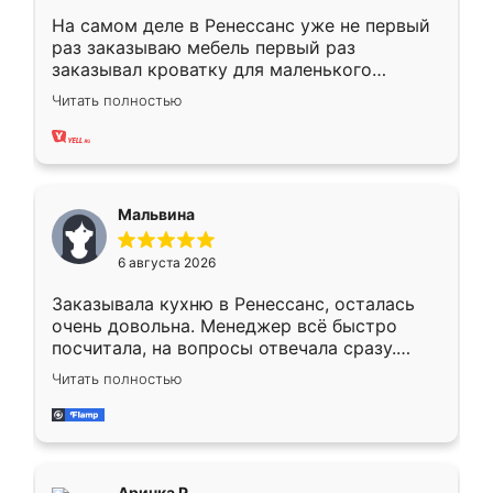
На самом деле в Ренессанс уже не первый
раз заказываю мебель первый раз
заказывал кроватку для маленького
ребёнка при его рождении ,во второй раз
Читать полностью
заказал шкаф-купе. По качеству очень
хорошее сборка достаточно быстрая,
также адекватные цены. До этого
сравнивал с разными конкурентами в этом
сегменте ,выбор у конкурентов куда
Мальвина
меньше, здесь же он более разнообразный.
Мне нравится ,если что-то потребуется из
6 августа 2026
мебели буду заказывать только здесь.
Заказывала кухню в Ренессанс, осталась
очень довольна. Менеджер всё быстро
посчитала, на вопросы отвечала сразу.
Замерщик приехал в субботу, подошёл к
Читать полностью
делу со всей ответственностью. Собрали
за день, ребята работали аккуратно, даже
пыли почти не было. Качество отличное,
ящики ходят плавно, ничего не скрипит.
Всё подошло как влитое.
Аринка Р.