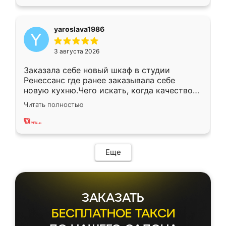
yaroslava1986
3 августа 2026
Заказала себе новый шкаф в студии
Ренессанс где ранее заказывала себе
новую кухню.Чего искать, когда качеством
вполне довольна. Служит кухня уже почти
Читать полностью
два года, нареканий нет.
Еще
ЗАКАЗАТЬ
БЕСПЛАТНОЕ ТАКСИ