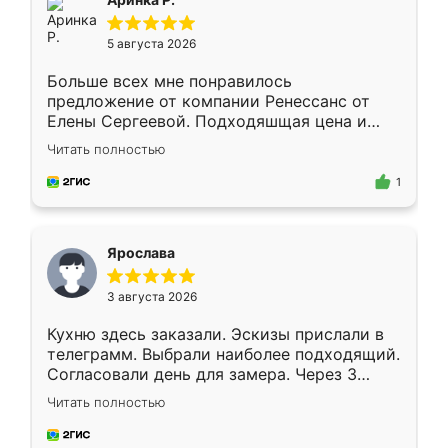
5 августа 2026
Больше всех мне понравилось
предложение от компании Ренессанс от
Елены Сергеевой. Подходяшщая цена и
короткие сроки изготовления. Приехавший
Читать полностью
для замера сотрудник Владислав
предложил по моему эскизу самый
1
подходящий вариант шкафа. Немного его
видоизменил, получилось даже лучше, чем
я хотела.
Ярослава
3 августа 2026
Кухню здесь заказали. Эскизы прислали в
телеграмм. Выбрали наиболее подходящий.
Согласовали день для замера. Через 3
недели кухня была уже готова. Остались
Читать полностью
довольны работой. Спасибо Ренессанс
мебель за качественную работу!