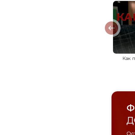
Как 
Ф
Д
Ост