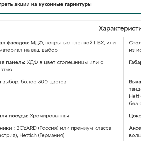
реть акции на кухонные гарнитуры
Характерист
ал фасадов:
МДФ, покрытые плёнкой ПВХ, или
Сто
материал на ваш выбор
из и
я панель:
ХДФ в цвет столешницы или с
Габа
чатью
а выбор, более 300 цветов
Выка
танд
Hett
без 
ля посуды:
Хромированная
Цоко
ники :
BOYARD (Россия) или премиум класса
Аксе
встрия), Hettich (Германия)
волш