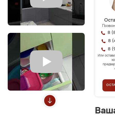
Оста
Позвон
8 (
8 (
8 (
Или оставь
ко
предвар
ОСТ
Ваша