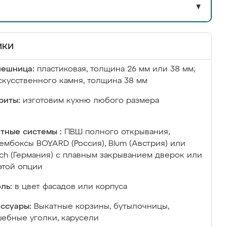
▼
ики
лешница:
пластиковая, толщина 26 мм или 38 мм;
скусственного камня, толщина 38 мм
риты:
изготовим кухню любого размера
тные системы :
ПВШ полного открывания,
ембоксы BOYARD (Россия), Blum (Австрия) или
ich (Германия) с плавным закрыванием дверок или
этой опции
ль:
в цвет фасадов или корпуса
ссуары:
Выкатные корзины, бутылочницы,
ебные уголки, карусели