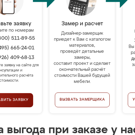
вьте заявку
Замер и расчет
ите по номерам
Дизайнер-замерщик
800) 511-89-55
приедет к Вам с каталогом
материалов,
Вы
495) 665-24-01
проведёт детальные
р
926) 409-68-13
замеры,
д
составит проект и сделает
з
те заявку на сайте для
окончательный расчёт
нсультации и
стоимости Вашей будущей
ительного расчёта
стоимости.
мебели.
ВЫЗВАТЬ ЗАМЕРЩИКА
АВИТЬ ЗАЯВКУ
 выгода при заказе у на