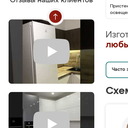
Отзывы наших клиентов
Пристен
освеще
Изго
любы
Часто 
Схе