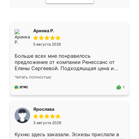
Аринка Р.
5 августа 2026
Больше всех мне понравилось
предложение от компании Ренессанс от
Елены Сергеевой. Подходяшщая цена и
короткие сроки изготовления. Приехавший
Читать полностью
для замера сотрудник Владислав
предложил по моему эскизу самый
1
подходящий вариант шкафа. Немного его
видоизменил, получилось даже лучше, чем
я хотела.
Ярослава
3 августа 2026
Кухню здесь заказали. Эскизы прислали в