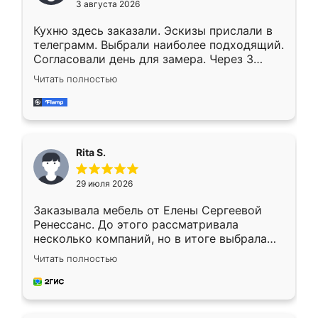
3 августа 2026
Кухню здесь заказали. Эскизы прислали в
телеграмм. Выбрали наиболее подходящий.
Согласовали день для замера. Через 3
недели кухня была уже готова. Остались
Читать полностью
довольны работой. Спасибо Ренессанс
мебель за качественную работу!
Rita S.
29 июля 2026
Заказывала мебель от Елены Сергеевой
Ренессанс. До этого рассматривала
несколько компаний, но в итоге выбрала
эту. Сначала обговорили условия, потом
Читать полностью
приехал замерщик, всё спокойно объяснил
и снял размеры. Изготовили в срок, с
доставкой тоже никаких проблем не
возникло. Сборку выполнили аккуратно,