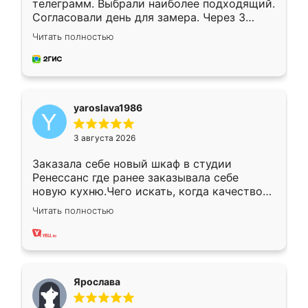
телеграмм. Выбрали наиболее подходящий.
Согласовали день для замера. Через 3
недели кухня была уже готова. Остались
Читать полностью
довольны работой. Спасибо Ренессанс
мебель за качественную работу!
yaroslava1986
3 августа 2026
Заказала себе новый шкаф в студии
Ренессанс где ранее заказывала себе
новую кухню.Чего искать, когда качеством
вполне довольна. Служит кухня уже почти
Читать полностью
два года, нареканий нет.
Ярослава