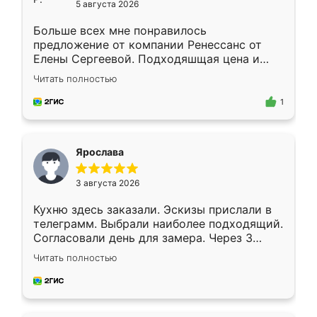
5 августа 2026
Больше всех мне понравилось
предложение от компании Ренессанс от
Елены Сергеевой. Подходяшщая цена и
короткие сроки изготовления. Приехавший
Читать полностью
для замера сотрудник Владислав
предложил по моему эскизу самый
1
подходящий вариант шкафа. Немного его
видоизменил, получилось даже лучше, чем
я хотела.
Ярослава
3 августа 2026
Кухню здесь заказали. Эскизы прислали в
телеграмм. Выбрали наиболее подходящий.
Согласовали день для замера. Через 3
недели кухня была уже готова. Остались
Читать полностью
довольны работой. Спасибо Ренессанс
мебель за качественную работу!