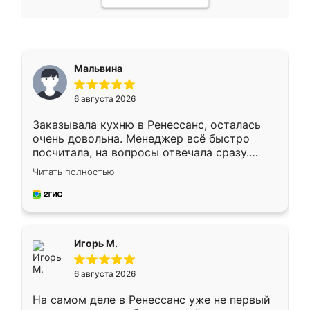
Мальвина
6 августа 2026
Заказывала кухню в Ренессанс, осталась
очень довольна. Менеджер всё быстро
посчитала, на вопросы отвечала сразу.
Замерщик приехал в субботу, подошёл к
Читать полностью
делу со всей ответственностью. Собрали
за день, ребята работали аккуратно, даже
пыли почти не было. Качество отличное,
ящики ходят плавно, ничего не скрипит.
Всё подошло как влитое.
Игорь М.
6 августа 2026
На самом деле в Ренессанс уже не первый