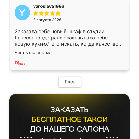
yaroslava1986
3 августа 2026
Заказала себе новый шкаф в студии
Ренессанс где ранее заказывала себе
новую кухню.Чего искать, когда качеством
вполне довольна. Служит кухня уже почти
Читать полностью
два года, нареканий нет.
Еще
ЗАКАЗАТЬ
БЕСПЛАТНОЕ ТАКСИ
ДО НАШЕГО САЛОНА