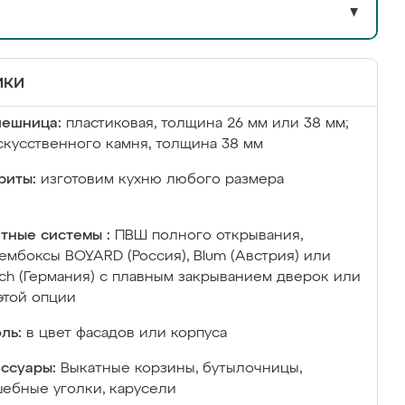
▼
ики
лешница:
пластиковая, толщина 26 мм или 38 мм;
скусственного камня, толщина 38 мм
риты:
изготовим кухню любого размера
тные системы :
ПВШ полного открывания,
ембоксы BOYARD (Россия), Blum (Австрия) или
ich (Германия) с плавным закрыванием дверок или
этой опции
ль:
в цвет фасадов или корпуса
ссуары:
Выкатные корзины, бутылочницы,
ебные уголки, карусели