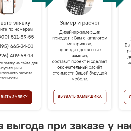
вьте заявку
Замер и расчет
ите по номерам
Дизайнер-замерщик
800) 511-89-55
приедет к Вам с каталогом
материалов,
Вы
495) 665-24-01
проведёт детальные
р
926) 409-68-13
замеры,
д
составит проект и сделает
з
те заявку на сайте для
окончательный расчёт
нсультации и
стоимости Вашей будущей
ительного расчёта
стоимости.
мебели.
ВЫЗВАТЬ ЗАМЕРЩИКА
АВИТЬ ЗАЯВКУ
 выгода при заказе у на