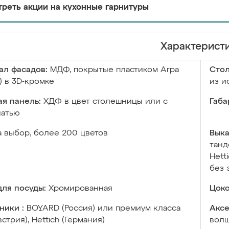
реть акции на кухонные гарнитуры
Характерист
ал фасадов:
МДФ, покрытые пластиком Arpa
Сто
) в 3D-кромке
из и
я панель:
ХДФ в цвет столешницы или с
Габа
чатью
а выбор, более 200 цветов
Выка
танд
Hett
без 
ля посуды:
Хромированная
Цоко
ники :
BOYARD (Россия) или премиум класса
Аксе
встрия), Hettich (Германия)
волш