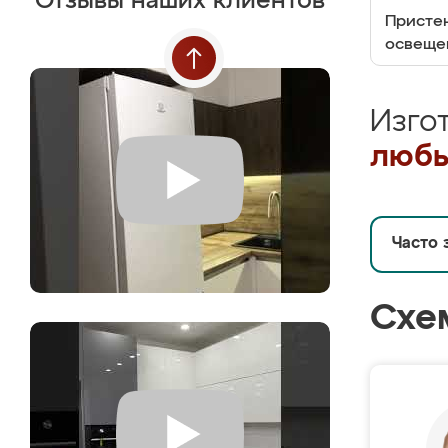
Отзывы наших клиентов
Пристен
освеще
Изго
любы
Часто 
Схе