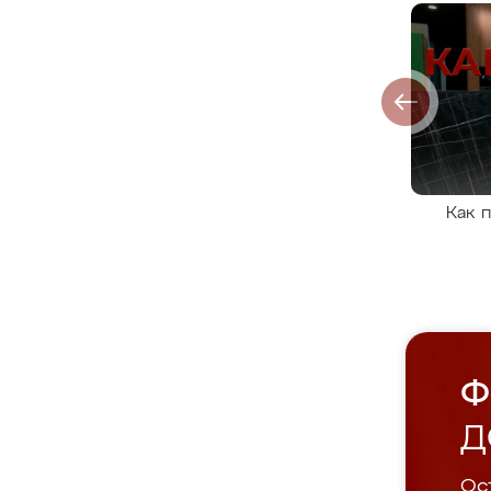
Как 
Ф
Д
Ост