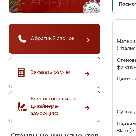
Посмот
Обратный звонок
Матери
(Италия
Стенова
фотопе
Заказать расчёт
Цвет:
н
Бесплатный вызов
дизайнера-
Сушка д
замерщика
Подъем
Blum (А