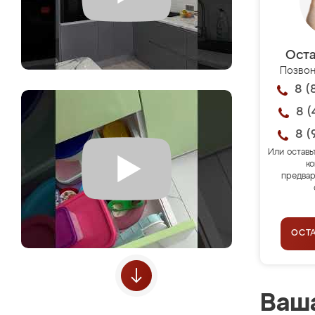
Оста
Позвон
8 (
8 (
8 (
Или оставь
ко
предвар
ОСТ
Ваша