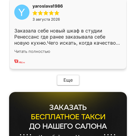
yaroslava1986
3 августа 2026
Заказала себе новый шкаф в студии
Ренессанс где ранее заказывала себе
новую кухню.Чего искать, когда качеством
вполне довольна. Служит кухня уже почти
Читать полностью
два года, нареканий нет.
Еще
ЗАКАЗАТЬ
БЕСПЛАТНОЕ ТАКСИ
ДО НАШЕГО САЛОНА