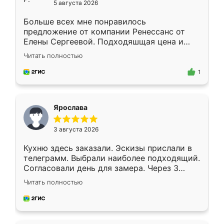
5 августа 2026
Больше всех мне понравилось
предложение от компании Ренессанс от
Елены Сергеевой. Подходяшщая цена и
короткие сроки изготовления. Приехавший
Читать полностью
для замера сотрудник Владислав
предложил по моему эскизу самый
1
подходящий вариант шкафа. Немного его
видоизменил, получилось даже лучше, чем
я хотела.
Ярослава
3 августа 2026
Кухню здесь заказали. Эскизы прислали в
телеграмм. Выбрали наиболее подходящий.
Согласовали день для замера. Через 3
недели кухня была уже готова. Остались
Читать полностью
довольны работой. Спасибо Ренессанс
мебель за качественную работу!