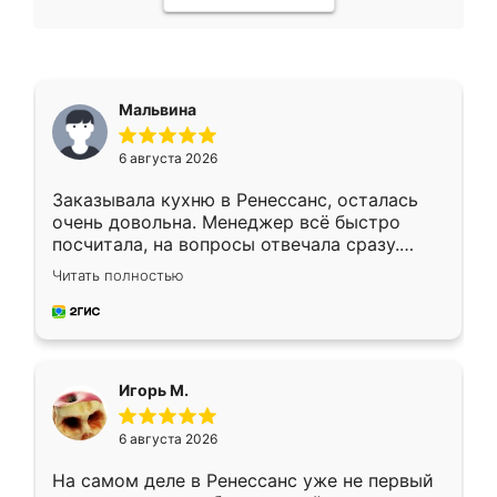
Мальвина
6 августа 2026
Заказывала кухню в Ренессанс, осталась
очень довольна. Менеджер всё быстро
посчитала, на вопросы отвечала сразу.
Замерщик приехал в субботу, подошёл к
Читать полностью
делу со всей ответственностью. Собрали
за день, ребята работали аккуратно, даже
пыли почти не было. Качество отличное,
ящики ходят плавно, ничего не скрипит.
Всё подошло как влитое.
Игорь М.
6 августа 2026
На самом деле в Ренессанс уже не первый