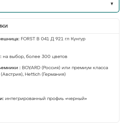
▼
ики
лешница:
FORST B 041 Д 921 гл Кунгур
:
на выбор, более 300 цветов
емники :
BOYARD (Россия) или премиум класса
 (Австрия), Hettich (Германия)
и:
интегрированный профиь «черный»