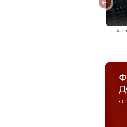
Как 
Ф
Д
Ост