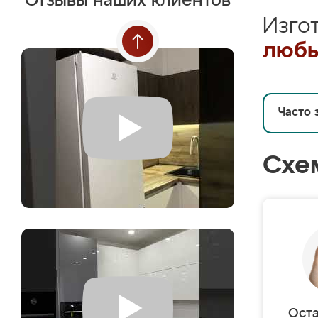
Отзывы наших клиентов
Изго
любы
Часто 
Схе
Оста