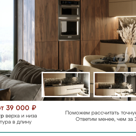
от 39 000 ₽
Поможем рассчитать точну
тр
верха и низа
Ответим менее, чем за 
тура в длину