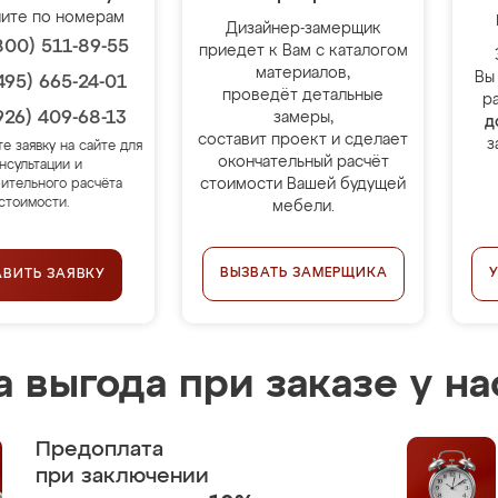
ите по номерам
Дизайнер-замерщик
800) 511-89-55
приедет к Вам с каталогом
материалов,
Вы
495) 665-24-01
проведёт детальные
р
926) 409-68-13
замеры,
д
составит проект и сделает
з
те заявку на сайте для
окончательный расчёт
нсультации и
стоимости Вашей будущей
ительного расчёта
стоимости.
мебели.
ВЫЗВАТЬ ЗАМЕРЩИКА
АВИТЬ ЗАЯВКУ
 выгода при заказе у на
Предоплата
при заключении