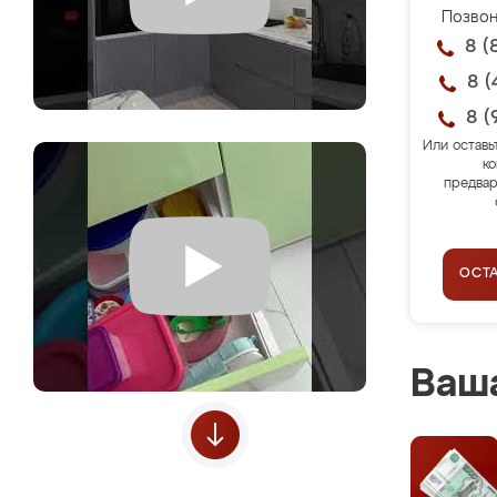
Позвон
8 (
8 (
8 (
Или оставь
ко
предвар
ОСТ
Ваша