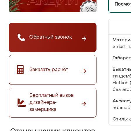
Посмот
Обратный звонок
Матери
Sm’art 
Габарит
Заказать расчёт
Выкатны
тандемб
Hettich
без это
Бесплатный вызов
Аксесс
дизайнера-
волшебн
замерщика
Стиль: