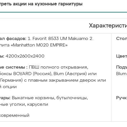
реть акции на кухонные гарнитуры
Характерист
ал фасадов:
1. Favorit 8533 UM Makuamo 2.
Сто
плита «Manhatton M020 EMPIRE»
ы:
4200х2600х2400
Цвет
е системы :
ПВШ полного открывания,
Подъ
оксы BOYARD (Россия), Blum (Австрия) или
Blum
 (Германия) с плавным закрыванием дверок или
й опции
уары:
Выкатные корзины, бутылочницы,
Ручк
ые уголки, карусели
современный