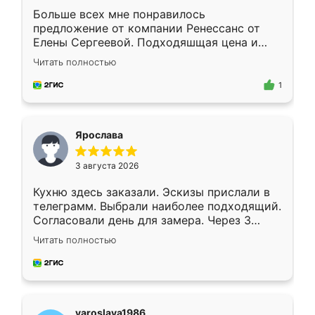
Больше всех мне понравилось
предложение от компании Ренессанс от
Елены Сергеевой. Подходяшщая цена и
короткие сроки изготовления. Приехавший
Читать полностью
для замера сотрудник Владислав
предложил по моему эскизу самый
1
подходящий вариант шкафа. Немного его
видоизменил, получилось даже лучше, чем
я хотела.
Ярослава
3 августа 2026
Кухню здесь заказали. Эскизы прислали в
телеграмм. Выбрали наиболее подходящий.
Согласовали день для замера. Через 3
недели кухня была уже готова. Остались
Читать полностью
довольны работой. Спасибо Ренессанс
мебель за качественную работу!
yaroslava1986