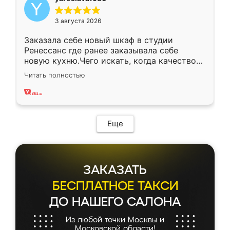
3 августа 2026
Заказала себе новый шкаф в студии
Ренессанс где ранее заказывала себе
новую кухню.Чего искать, когда качеством
вполне довольна. Служит кухня уже почти
Читать полностью
два года, нареканий нет.
Еще
ЗАКАЗАТЬ
БЕСПЛАТНОЕ ТАКСИ
ДО НАШЕГО САЛОНА
Из любой точки Москвы и
Московской области!