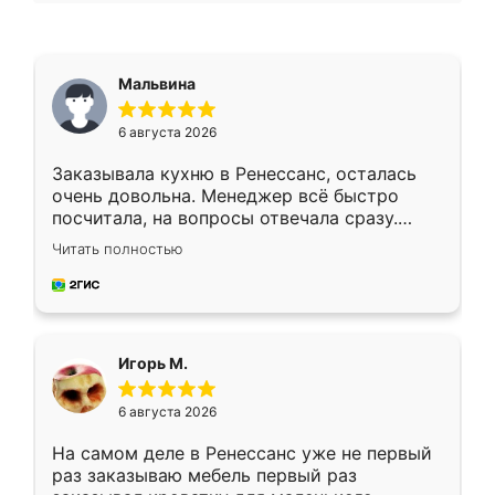
Мальвина
6 августа 2026
Заказывала кухню в Ренессанс, осталась
очень довольна. Менеджер всё быстро
посчитала, на вопросы отвечала сразу.
Замерщик приехал в субботу, подошёл к
Читать полностью
делу со всей ответственностью. Собрали
за день, ребята работали аккуратно, даже
пыли почти не было. Качество отличное,
ящики ходят плавно, ничего не скрипит.
Всё подошло как влитое.
Игорь М.
6 августа 2026
На самом деле в Ренессанс уже не первый
раз заказываю мебель первый раз