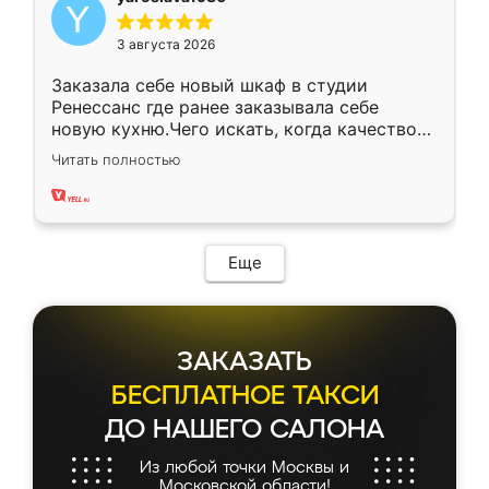
3 августа 2026
Заказала себе новый шкаф в студии
Ренессанс где ранее заказывала себе
новую кухню.Чего искать, когда качеством
вполне довольна. Служит кухня уже почти
Читать полностью
два года, нареканий нет.
Еще
ЗАКАЗАТЬ
БЕСПЛАТНОЕ ТАКСИ
ДО НАШЕГО САЛОНА
Из любой точки Москвы и
Московской области!