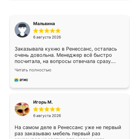
Мальвина
6 августа 2026
Заказывала кухню в Ренессанс, осталась
очень довольна. Менеджер всё быстро
посчитала, на вопросы отвечала сразу.
Замерщик приехал в субботу, подошёл к
Читать полностью
делу со всей ответственностью. Собрали
за день, ребята работали аккуратно, даже
пыли почти не было. Качество отличное,
ящики ходят плавно, ничего не скрипит.
Всё подошло как влитое.
Игорь М.
6 августа 2026
На самом деле в Ренессанс уже не первый
раз заказываю мебель первый раз