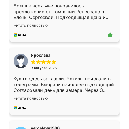
Больше всех мне понравилось
предложение от компании Ренессанс от
Елены Сергеевой. Подходяшщая цена и
короткие сроки изготовления. Приехавший
Читать полностью
для замера сотрудник Владислав
предложил по моему эскизу самый
1
подходящий вариант шкафа. Немного его
видоизменил, получилось даже лучше, чем
я хотела.
Ярослава
3 августа 2026
Кухню здесь заказали. Эскизы прислали в
телеграмм. Выбрали наиболее подходящий.
Согласовали день для замера. Через 3
недели кухня была уже готова. Остались
Читать полностью
довольны работой. Спасибо Ренессанс
мебель за качественную работу!
yaroslava1986