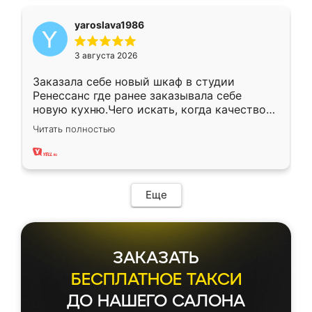
yaroslava1986
3 августа 2026
Заказала себе новый шкаф в студии
Ренессанс где ранее заказывала себе
новую кухню.Чего искать, когда качеством
вполне довольна. Служит кухня уже почти
Читать полностью
два года, нареканий нет.
Еще
ЗАКАЗАТЬ
БЕСПЛАТНОЕ ТАКСИ
ДО НАШЕГО САЛОНА