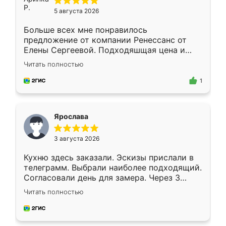
5 августа 2026
Больше всех мне понравилось
предложение от компании Ренессанс от
Елены Сергеевой. Подходяшщая цена и
короткие сроки изготовления. Приехавший
Читать полностью
для замера сотрудник Владислав
предложил по моему эскизу самый
1
подходящий вариант шкафа. Немного его
видоизменил, получилось даже лучше, чем
я хотела.
Ярослава
3 августа 2026
Кухню здесь заказали. Эскизы прислали в
телеграмм. Выбрали наиболее подходящий.
Согласовали день для замера. Через 3
недели кухня была уже готова. Остались
Читать полностью
довольны работой. Спасибо Ренессанс
мебель за качественную работу!