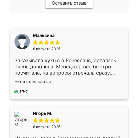
Оставить отзыв
Мальвина
6 августа 2026
Заказывала кухню в Ренессанс, осталась
очень довольна. Менеджер всё быстро
посчитала, на вопросы отвечала сразу.
Замерщик приехал в субботу, подошёл к
Читать полностью
делу со всей ответственностью. Собрали
за день, ребята работали аккуратно, даже
пыли почти не было. Качество отличное,
ящики ходят плавно, ничего не скрипит.
Всё подошло как влитое.
Игорь М.
6 августа 2026