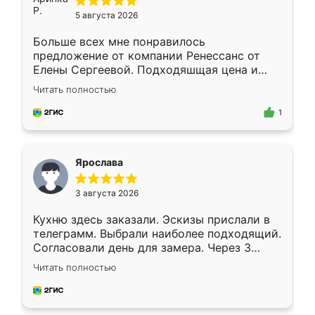
5 августа 2026
Больше всех мне понравилось
предложение от компании Ренессанс от
Елены Сергеевой. Подходяшщая цена и
короткие сроки изготовления. Приехавший
Читать полностью
для замера сотрудник Владислав
предложил по моему эскизу самый
1
подходящий вариант шкафа. Немного его
видоизменил, получилось даже лучше, чем
я хотела.
Ярослава
3 августа 2026
Кухню здесь заказали. Эскизы прислали в
телеграмм. Выбрали наиболее подходящий.
Согласовали день для замера. Через 3
недели кухня была уже готова. Остались
Читать полностью
довольны работой. Спасибо Ренессанс
мебель за качественную работу!