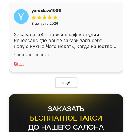
yaroslava1986
3 августа 2026
Заказала себе новый шкаф в студии
Ренессанс где ранее заказывала себе
новую кухню.Чего искать, когда качеством
вполне довольна. Служит кухня уже почти
Читать полностью
два года, нареканий нет.
Еще
ЗАКАЗАТЬ
БЕСПЛАТНОЕ ТАКСИ
ДО НАШЕГО САЛОНА