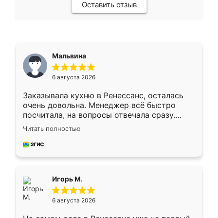
Оставить отзыв
Мальвина
6 августа 2026
Заказывала кухню в Ренессанс, осталась
очень довольна. Менеджер всё быстро
посчитала, на вопросы отвечала сразу.
Замерщик приехал в субботу, подошёл к
Читать полностью
делу со всей ответственностью. Собрали
за день, ребята работали аккуратно, даже
пыли почти не было. Качество отличное,
ящики ходят плавно, ничего не скрипит.
Всё подошло как влитое.
Игорь М.
6 августа 2026