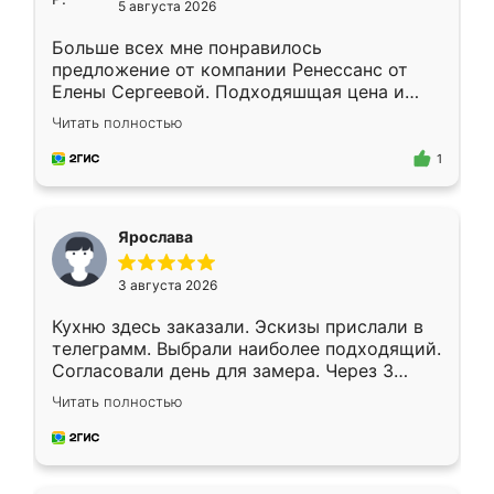
5 августа 2026
Больше всех мне понравилось
предложение от компании Ренессанс от
Елены Сергеевой. Подходяшщая цена и
короткие сроки изготовления. Приехавший
Читать полностью
для замера сотрудник Владислав
предложил по моему эскизу самый
1
подходящий вариант шкафа. Немного его
видоизменил, получилось даже лучше, чем
я хотела.
Ярослава
3 августа 2026
Кухню здесь заказали. Эскизы прислали в
телеграмм. Выбрали наиболее подходящий.
Согласовали день для замера. Через 3
недели кухня была уже готова. Остались
Читать полностью
довольны работой. Спасибо Ренессанс
мебель за качественную работу!