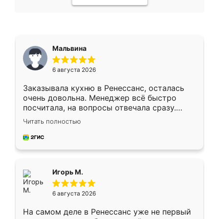
Мальвина
6 августа 2026
Заказывала кухню в Ренессанс, осталась
очень довольна. Менеджер всё быстро
посчитала, на вопросы отвечала сразу.
Замерщик приехал в субботу, подошёл к
Читать полностью
делу со всей ответственностью. Собрали
за день, ребята работали аккуратно, даже
пыли почти не было. Качество отличное,
ящики ходят плавно, ничего не скрипит.
Всё подошло как влитое.
Игорь М.
6 августа 2026
На самом деле в Ренессанс уже не первый