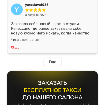
yaroslava1986
3 августа 2026
Заказала себе новый шкаф в студии
Ренессанс где ранее заказывала себе
новую кухню.Чего искать, когда качеством
вполне довольна. Служит кухня уже почти
Читать полностью
два года, нареканий нет.
Еще
ЗАКАЗАТЬ
БЕСПЛАТНОЕ ТАКСИ
ДО НАШЕГО САЛОНА