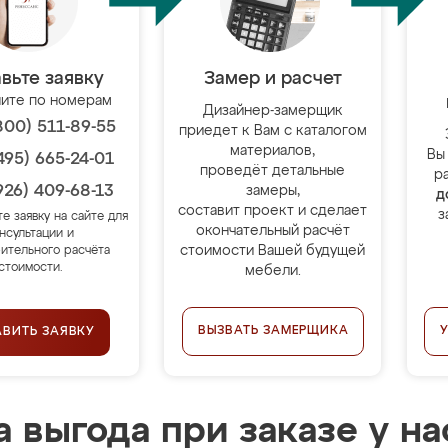
вьте заявку
Замер и расчет
ите по номерам
Дизайнер-замерщик
800) 511-89-55
приедет к Вам с каталогом
материалов,
Вы
495) 665-24-01
проведёт детальные
р
926) 409-68-13
замеры,
д
составит проект и сделает
з
те заявку на сайте для
окончательный расчёт
нсультации и
стоимости Вашей будущей
ительного расчёта
стоимости.
мебели.
ВЫЗВАТЬ ЗАМЕРЩИКА
АВИТЬ ЗАЯВКУ
 выгода при заказе у на