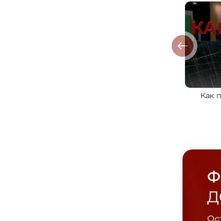
Как 
Ф
Д
Ост