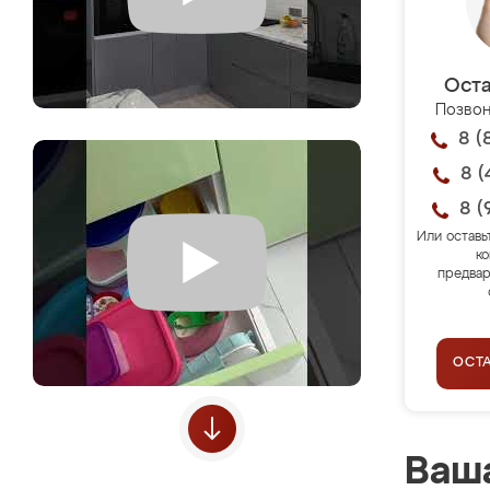
Оста
Позвон
8 (
8 (
8 (
Или оставь
ко
предвар
ОСТ
Ваша