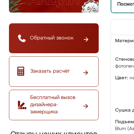
Посмот
Обратный звонок
Матери
Стенова
фотопе
Заказать расчёт
Цвет:
н
Бесплатный вызов
дизайнера-
Сушка д
замерщика
Подъем
Blum (А