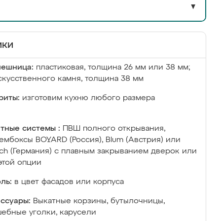
▼
ики
лешница:
пластиковая, толщина 26 мм или 38 мм;
скусственного камня, толщина 38 мм
риты:
изготовим кухню любого размера
тные системы :
ПВШ полного открывания,
ембоксы BOYARD (Россия), Blum (Австрия) или
ich (Германия) с плавным закрыванием дверок или
этой опции
ль:
в цвет фасадов или корпуса
ссуары:
Выкатные корзины, бутылочницы,
ебные уголки, карусели