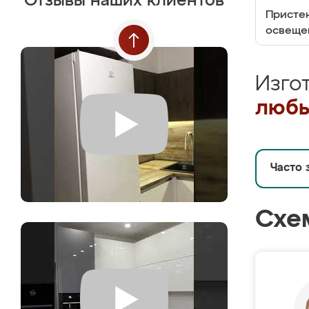
Отзывы наших клиентов
Пристен
освеще
Изго
любы
Часто 
Схе