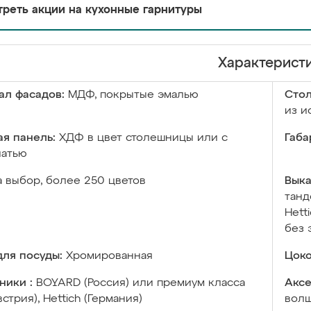
реть акции на кухонные гарнитуры
Характерист
ал фасадов:
МДФ, покрытые эмалью
Сто
из и
я панель:
ХДФ в цвет столешницы или с
Габа
чатью
а выбор, более 250 цветов
Выка
танд
Hett
без 
ля посуды:
Хромированная
Цоко
ники :
BOYARD (Россия) или премиум класса
Аксе
встрия), Hettich (Германия)
волш