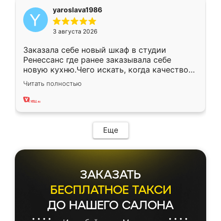
yaroslava1986
3 августа 2026
Заказала себе новый шкаф в студии
Ренессанс где ранее заказывала себе
новую кухню.Чего искать, когда качеством
вполне довольна. Служит кухня уже почти
Читать полностью
два года, нареканий нет.
Еще
ЗАКАЗАТЬ
БЕСПЛАТНОЕ ТАКСИ
ДО НАШЕГО САЛОНА