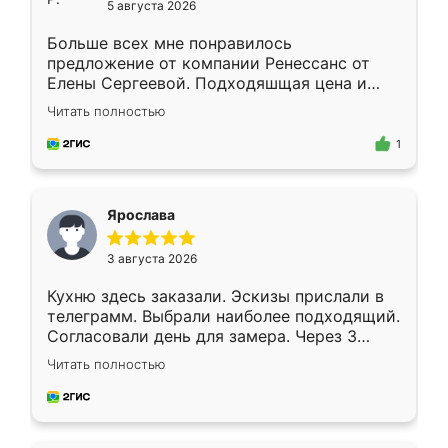
5 августа 2026
Больше всех мне понравилось
предложение от компании Ренессанс от
Елены Сергеевой. Подходяшщая цена и
короткие сроки изготовления. Приехавший
Читать полностью
для замера сотрудник Владислав
предложил по моему эскизу самый
1
подходящий вариант шкафа. Немного его
видоизменил, получилось даже лучше, чем
я хотела.
Ярослава
3 августа 2026
Кухню здесь заказали. Эскизы прислали в
телеграмм. Выбрали наиболее подходящий.
Согласовали день для замера. Через 3
недели кухня была уже готова. Остались
Читать полностью
довольны работой. Спасибо Ренессанс
мебель за качественную работу!