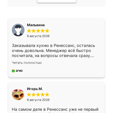
Мальвина
6 августа 2026
Заказывала кухню в Ренессанс, осталась
очень довольна. Менеджер всё быстро
посчитала, на вопросы отвечала сразу.
Замерщик приехал в субботу, подошёл к
Читать полностью
делу со всей ответственностью. Собрали
за день, ребята работали аккуратно, даже
пыли почти не было. Качество отличное,
ящики ходят плавно, ничего не скрипит.
Всё подошло как влитое.
Игорь М.
6 августа 2026
На самом деле в Ренессанс уже не первый