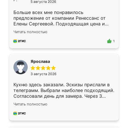
5 августа 2026
Больше всех мне понравилось
предложение от компании Ренессанс от
Елены Сергеевой. Подходяшщая цена и
короткие сроки изготовления. Приехавший
Читать полностью
для замера сотрудник Владислав
предложил по моему эскизу самый
1
подходящий вариант шкафа. Немного его
видоизменил, получилось даже лучше, чем
я хотела.
Ярослава
3 августа 2026
Кухню здесь заказали. Эскизы прислали в
телеграмм. Выбрали наиболее подходящий.
Согласовали день для замера. Через 3
недели кухня была уже готова. Остались
Читать полностью
довольны работой. Спасибо Ренессанс
мебель за качественную работу!