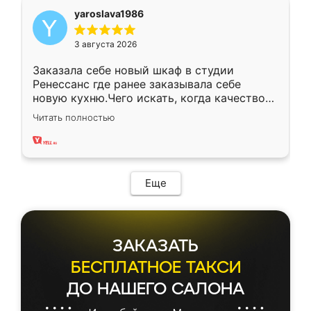
yaroslava1986
3 августа 2026
Заказала себе новый шкаф в студии
Ренессанс где ранее заказывала себе
новую кухню.Чего искать, когда качеством
вполне довольна. Служит кухня уже почти
Читать полностью
два года, нареканий нет.
Еще
ЗАКАЗАТЬ
БЕСПЛАТНОЕ ТАКСИ
ДО НАШЕГО САЛОНА