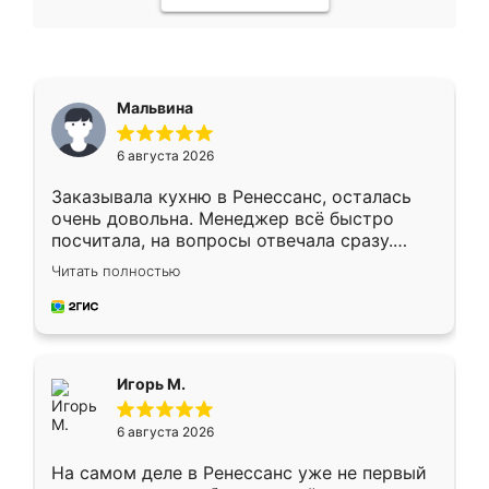
Мальвина
6 августа 2026
Заказывала кухню в Ренессанс, осталась
очень довольна. Менеджер всё быстро
посчитала, на вопросы отвечала сразу.
Замерщик приехал в субботу, подошёл к
Читать полностью
делу со всей ответственностью. Собрали
за день, ребята работали аккуратно, даже
пыли почти не было. Качество отличное,
ящики ходят плавно, ничего не скрипит.
Всё подошло как влитое.
Игорь М.
6 августа 2026
На самом деле в Ренессанс уже не первый