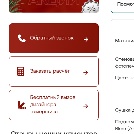
Посмот
Обратный звонок
Матери
Стенова
фотопе
Заказать расчёт
Цвет:
н
Бесплатный вызов
дизайнера-
Сушка д
замерщика
Подъем
Blum (А