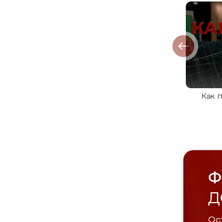
Как 
Ф
Д
Ост