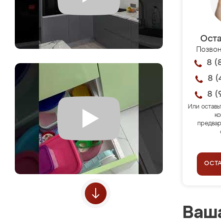
Оста
Позвон
8 (
8 (
8 (
Или оставь
ко
предвар
ОСТ
Ваша