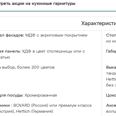
реть акции на кухонные гарнитуры
Характерист
ал фасадов:
МДФ с акриловым покрытием
Сто
из и
я панель:
ХДФ в цвет столешницы или с
Габа
чатью
а выбор, более 200 цветов
Выка
танд
Hett
без 
ля посуды:
Хромированная
Цоко
ники :
BOYARD (Россия) или премиум класса
Аксе
встрия), Hettich (Германия)
волш