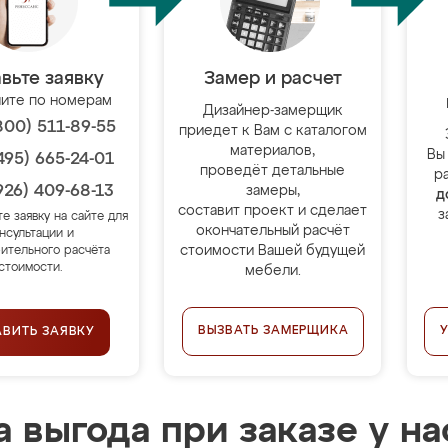
вьте заявку
Замер и расчет
ите по номерам
Дизайнер-замерщик
800) 511-89-55
приедет к Вам с каталогом
материалов,
Вы
495) 665-24-01
проведёт детальные
р
926) 409-68-13
замеры,
д
составит проект и сделает
з
те заявку на сайте для
окончательный расчёт
нсультации и
стоимости Вашей будущей
ительного расчёта
стоимости.
мебели.
ВЫЗВАТЬ ЗАМЕРЩИКА
АВИТЬ ЗАЯВКУ
 выгода при заказе у на