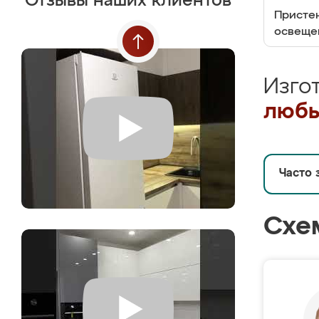
Отзывы наших клиентов
Пристен
освеще
Изго
любы
Часто 
Схе