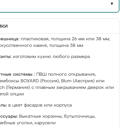
▼
ики
лешница:
пластиковая, толщина 26 мм или 38 мм;
скусственного камня, толщина 38 мм
риты:
изготовим кухню любого размера
тные системы :
ПВШ полного открывания,
ембоксы BOYARD (Россия), Blum (Австрия) или
ich (Германия) с плавным закрыванием дверок или
этой опции
ль:
в цвет фасадов или корпуса
ссуары:
Выкатные корзины, бутылочницы,
ебные уголки, карусели