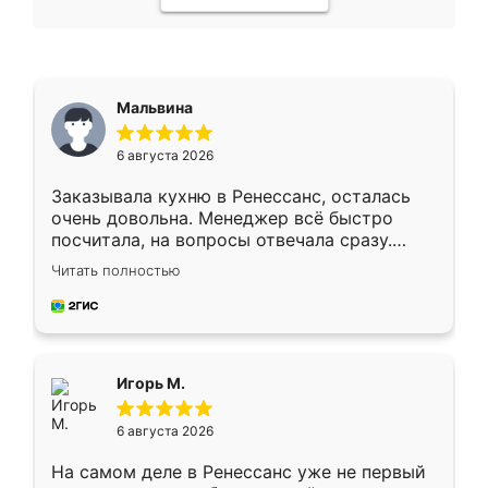
Мальвина
6 августа 2026
Заказывала кухню в Ренессанс, осталась
очень довольна. Менеджер всё быстро
посчитала, на вопросы отвечала сразу.
Замерщик приехал в субботу, подошёл к
Читать полностью
делу со всей ответственностью. Собрали
за день, ребята работали аккуратно, даже
пыли почти не было. Качество отличное,
ящики ходят плавно, ничего не скрипит.
Всё подошло как влитое.
Игорь М.
6 августа 2026
На самом деле в Ренессанс уже не первый