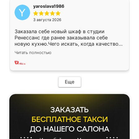
yaroslava1986
3 августа 2026
Заказала себе новый шкаф в студии
Ренессанс где ранее заказывала себе
новую кухню.Чего искать, когда качеством
вполне довольна. Служит кухня уже почти
Читать полностью
два года, нареканий нет.
Еще
ЗАКАЗАТЬ
БЕСПЛАТНОЕ ТАКСИ
ДО НАШЕГО САЛОНА