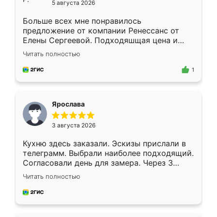
5 августа 2026
Больше всех мне понравилось
предложение от компании Ренессанс от
Елены Сергеевой. Подходяшщая цена и
короткие сроки изготовления. Приехавший
Читать полностью
для замера сотрудник Владислав
предложил по моему эскизу самый
1
подходящий вариант шкафа. Немного его
видоизменил, получилось даже лучше, чем
я хотела.
Ярослава
3 августа 2026
Кухню здесь заказали. Эскизы прислали в
телеграмм. Выбрали наиболее подходящий.
Согласовали день для замера. Через 3
недели кухня была уже готова. Остались
Читать полностью
довольны работой. Спасибо Ренессанс
мебель за качественную работу!