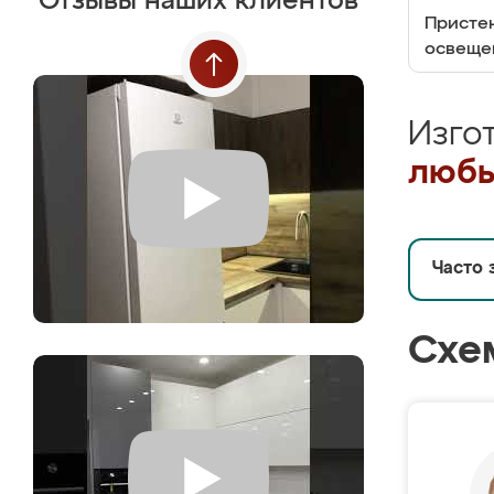
Отзывы наших клиентов
Пристен
освеще
Изго
любы
Часто 
Схе