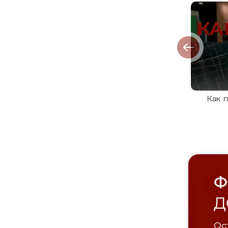
Как 
Ф
Д
Ост