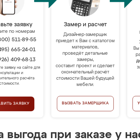
вьте заявку
Замер и расчет
ите по номерам
Дизайнер-замерщик
800) 511-89-55
приедет к Вам с каталогом
материалов,
Вы
495) 665-24-01
проведёт детальные
р
926) 409-68-13
замеры,
д
составит проект и сделает
з
те заявку на сайте для
окончательный расчёт
нсультации и
стоимости Вашей будущей
ительного расчёта
стоимости.
мебели.
ВЫЗВАТЬ ЗАМЕРЩИКА
АВИТЬ ЗАЯВКУ
 выгода при заказе у на