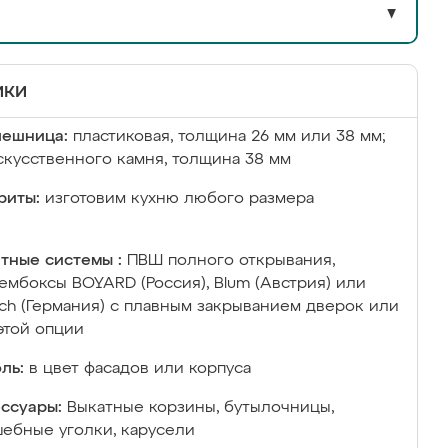
▼
ики
лешница:
пластиковая, толщина 26 мм или 38 мм;
скусственного камня, толщина 38 мм
риты:
изготовим кухню любого размера
тные системы :
ПВШ полного открывания,
ембоксы BOYARD (Россия), Blum (Австрия) или
ich (Германия) с плавным закрыванием дверок или
этой опции
ль:
в цвет фасадов или корпуса
ссуары:
Выкатные корзины, бутылочницы,
ебные уголки, карусели