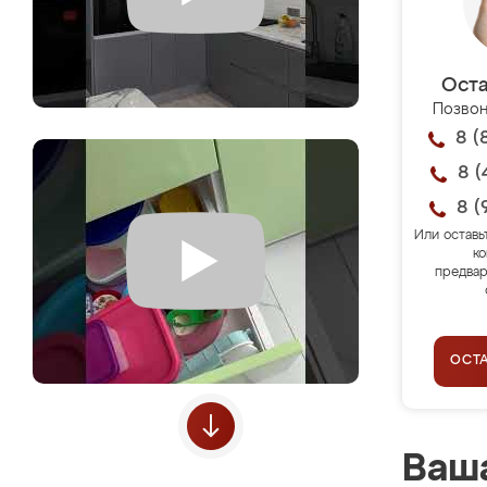
Оста
Позвон
8 (
8 (
8 (
Или оставь
ко
предвар
ОСТ
Ваша