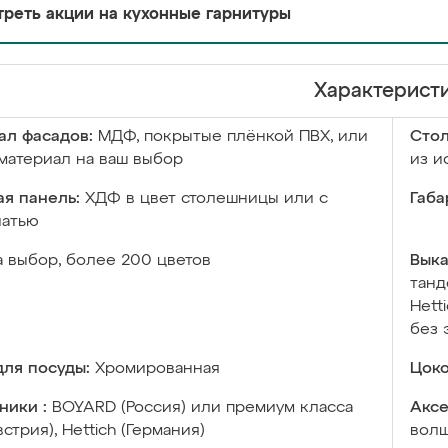
реть акции на кухонные гарнитуры
Характерист
ал фасадов:
МДФ, покрытые плёнкой ПВХ, или
Сто
материал на ваш выбор
из и
я панель:
ХДФ в цвет столешницы или с
Габа
чатью
а выбор, более 200 цветов
Выка
танд
Hett
без 
ля посуды:
Хромированная
Цоко
ники :
BOYARD (Россия) или премиум класса
Аксе
встрия), Hettich (Германия)
волш