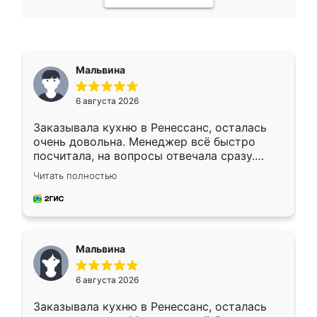
Мальвина
6 августа 2026
Заказывала кухню в Ренессанс, осталась
очень довольна. Менеджер всё быстро
посчитала, на вопросы отвечала сразу.
Замерщик приехал в субботу, подошёл к
Читать полностью
делу со всей ответственностью. Собрали
за день, ребята работали аккуратно, даже
пыли почти не было. Качество отличное,
ящики ходят плавно, ничего не скрипит.
Всё подошло как влитое.
Мальвина
6 августа 2026
Заказывала кухню в Ренессанс, осталась