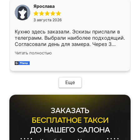
Ярослава
3 августа 2026
Кухню здесь заказали. Эскизы прислали в
телеграмм. Выбрали наиболее подходящий.
Согласовали день для замера. Через 3
недели кухня была уже готова. Остались
Читать полностью
довольны работой. Спасибо Ренессанс
мебель за качественную работу!
Еще
ЗАКАЗАТЬ
БЕСПЛАТНОЕ ТАКСИ
ДО НАШЕГО САЛОНА