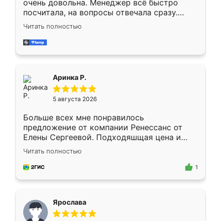
очень довольна. Менеджер всё быстро
посчитала, на вопросы отвечала сразу.
Замерщик приехал в субботу, подошёл к
Читать полностью
делу со всей ответственностью. Собрали
за день, ребята работали аккуратно, даже
пыли почти не было. Качество отличное,
ящики ходят плавно, ничего не скрипит.
Всё подошло как влитое.
Аринка Р.
5 августа 2026
Больше всех мне понравилось
предложение от компании Ренессанс от
Елены Сергеевой. Подходяшщая цена и
короткие сроки изготовления. Приехавший
Читать полностью
для замера сотрудник Владислав
предложил по моему эскизу самый
1
подходящий вариант шкафа. Немного его
видоизменил, получилось даже лучше, чем
я хотела.
Ярослава