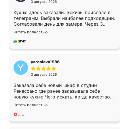
3 августа 2026
Кухню здесь заказали. Эскизы прислали в
телеграмм. Выбрали наиболее подходящий.
Согласовали день для замера. Через 3
недели кухня была уже готова. Остались
Читать полностью
довольны работой. Спасибо Ренессанс
мебель за качественную работу!
yaroslava1986
3 августа 2026
Заказала себе новый шкаф в студии
Ренессанс где ранее заказывала себе
новую кухню.Чего искать, когда качеством
вполне довольна. Служит кухня уже почти
Читать полностью
два года, нареканий нет.