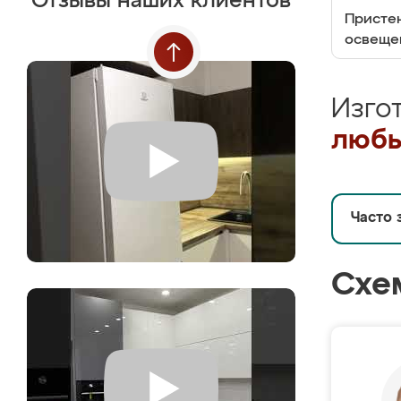
Отзывы наших клиентов
Пристен
освеще
Изго
любы
Часто 
Схе