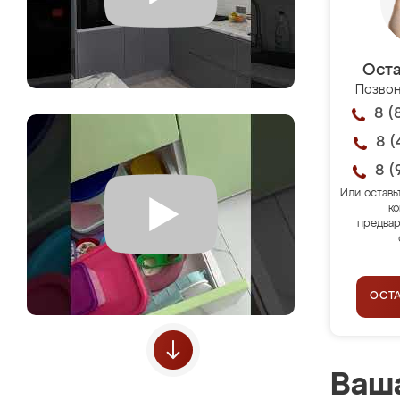
Оста
Позвон
8 (
8 (
8 (
Или оставь
ко
предвар
ОСТ
Ваша