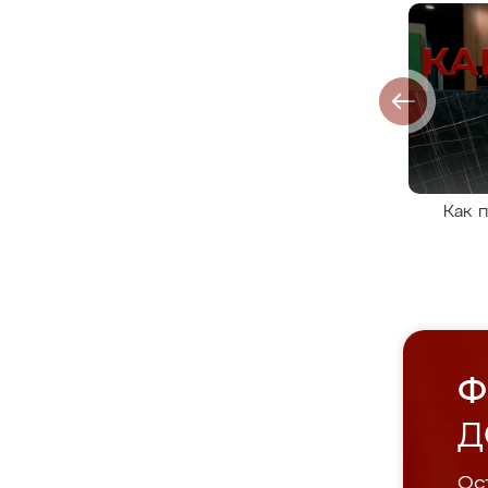
Как 
Ф
Д
Ост