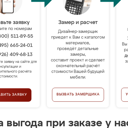
вьте заявку
Замер и расчет
ите по номерам
Дизайнер-замерщик
800) 511-89-55
приедет к Вам с каталогом
материалов,
Вы
495) 665-24-01
проведёт детальные
р
926) 409-68-13
замеры,
д
составит проект и сделает
з
те заявку на сайте для
окончательный расчёт
нсультации и
стоимости Вашей будущей
ительного расчёта
стоимости.
мебели.
ВЫЗВАТЬ ЗАМЕРЩИКА
АВИТЬ ЗАЯВКУ
 выгода при заказе у на