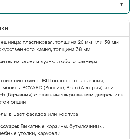
▼
ики
лешница:
пластиковая, толщина 26 мм или 38 мм;
скусственного камня, толщина 38 мм
риты:
изготовим кухню любого размера
тные системы :
ПВШ полного открывания,
ембоксы BOYARD (Россия), Blum (Австрия) или
ich (Германия) с плавным закрыванием дверок или
этой опции
ль:
в цвет фасадов или корпуса
ссуары:
Выкатные корзины, бутылочницы,
ебные уголки, карусели