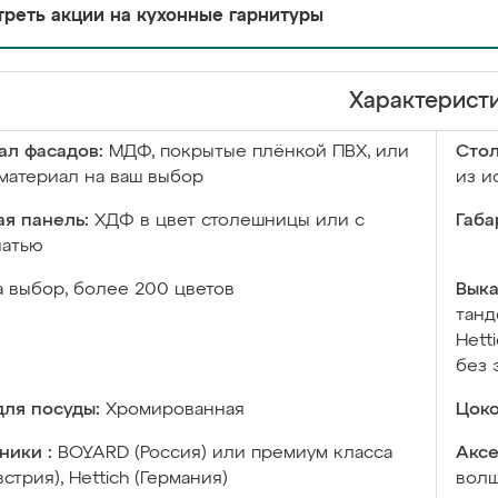
реть акции на кухонные гарнитуры
Характерист
ал фасадов:
МДФ, покрытые плёнкой ПВХ, или
Сто
материал на ваш выбор
из и
я панель:
ХДФ в цвет столешницы или с
Габа
чатью
а выбор, более 200 цветов
Выка
танд
Hett
без 
ля посуды:
Хромированная
Цоко
ники :
BOYARD (Россия) или премиум класса
Аксе
встрия), Hettich (Германия)
волш