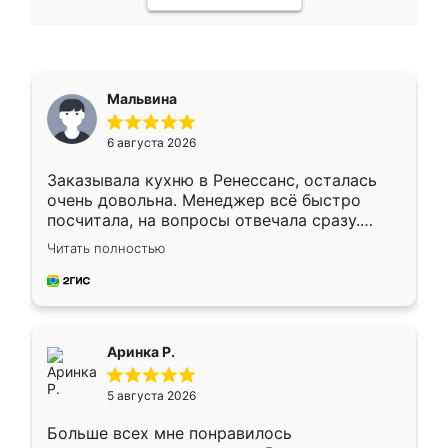
Мальвина
6 августа 2026
Заказывала кухню в Ренессанс, осталась
очень довольна. Менеджер всё быстро
посчитала, на вопросы отвечала сразу.
Замерщик приехал в субботу, подошёл к
Читать полностью
делу со всей ответственностью. Собрали
за день, ребята работали аккуратно, даже
пыли почти не было. Качество отличное,
ящики ходят плавно, ничего не скрипит.
Всё подошло как влитое.
Аринка Р.
5 августа 2026
Больше всех мне понравилось