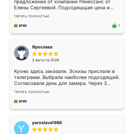
предложение от компании Ренессанс от
Елены Сергеевой. Подходяшщая цена и
короткие сроки изготовления. Приехавший
Читать полностью
для замера сотрудник Владислав
предложил по моему эскизу самый
1
подходящий вариант шкафа. Немного его
видоизменил, получилось даже лучше, чем
я хотела.
Ярослава
3 августа 2026
Кухню здесь заказали. Эскизы прислали в
телеграмм. Выбрали наиболее подходящий.
Согласовали день для замера. Через 3
недели кухня была уже готова. Остались
Читать полностью
довольны работой. Спасибо Ренессанс
мебель за качественную работу!
yaroslava1986