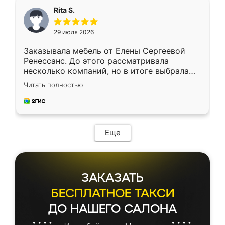
Rita S.
29 июля 2026
Заказывала мебель от Елены Сергеевой
Ренессанс. До этого рассматривала
несколько компаний, но в итоге выбрала
эту. Сначала обговорили условия, потом
Читать полностью
приехал замерщик, всё спокойно объяснил
и снял размеры. Изготовили в срок, с
доставкой тоже никаких проблем не
возникло. Сборку выполнили аккуратно,
мебель сразу встала на свое место без
Еще
каких-либо доработок. Качеством осталась
довольна, все выглядит так, как и ожидала.
ЗАКАЗАТЬ
БЕСПЛАТНОЕ ТАКСИ
ДО НАШЕГО САЛОНА