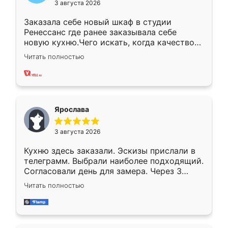
3 августа 2026
Заказала себе новый шкаф в студии
Ренессанс где ранее заказывала себе
новую кухню.Чего искать, когда качеством
вполне довольна. Служит кухня уже почти
Читать полностью
два года, нареканий нет.
Ярослава
3 августа 2026
Кухню здесь заказали. Эскизы прислали в
телеграмм. Выбрали наиболее подходящий.
Согласовали день для замера. Через 3
недели кухня была уже готова. Остались
Читать полностью
довольны работой. Спасибо Ренессанс
мебель за качественную работу!