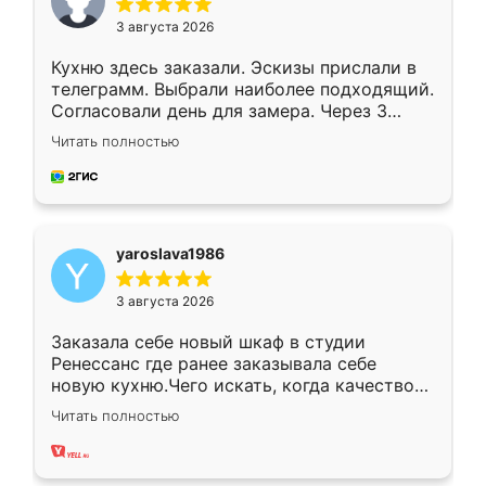
3 августа 2026
Кухню здесь заказали. Эскизы прислали в
телеграмм. Выбрали наиболее подходящий.
Согласовали день для замера. Через 3
недели кухня была уже готова. Остались
Читать полностью
довольны работой. Спасибо Ренессанс
мебель за качественную работу!
yaroslava1986
3 августа 2026
Заказала себе новый шкаф в студии
Ренессанс где ранее заказывала себе
новую кухню.Чего искать, когда качеством
вполне довольна. Служит кухня уже почти
Читать полностью
два года, нареканий нет.