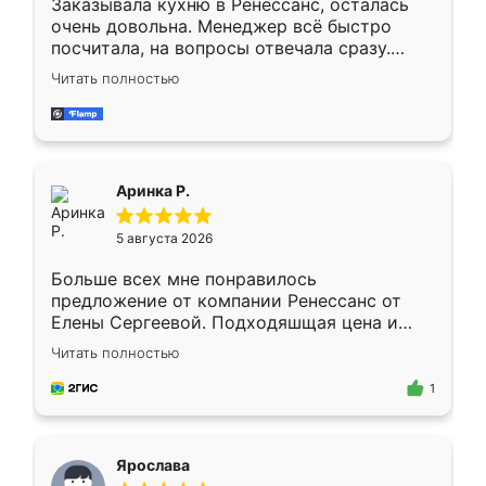
Заказывала кухню в Ренессанс, осталась
очень довольна. Менеджер всё быстро
посчитала, на вопросы отвечала сразу.
Замерщик приехал в субботу, подошёл к
Читать полностью
делу со всей ответственностью. Собрали
за день, ребята работали аккуратно, даже
пыли почти не было. Качество отличное,
ящики ходят плавно, ничего не скрипит.
Всё подошло как влитое.
Аринка Р.
5 августа 2026
Больше всех мне понравилось
предложение от компании Ренессанс от
Елены Сергеевой. Подходяшщая цена и
короткие сроки изготовления. Приехавший
Читать полностью
для замера сотрудник Владислав
предложил по моему эскизу самый
1
подходящий вариант шкафа. Немного его
видоизменил, получилось даже лучше, чем
я хотела.
Ярослава