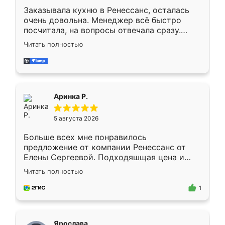
Заказывала кухню в Ренессанс, осталась
очень довольна. Менеджер всё быстро
посчитала, на вопросы отвечала сразу.
Замерщик приехал в субботу, подошёл к
Читать полностью
делу со всей ответственностью. Собрали
за день, ребята работали аккуратно, даже
пыли почти не было. Качество отличное,
ящики ходят плавно, ничего не скрипит.
Всё подошло как влитое.
Аринка Р.
5 августа 2026
Больше всех мне понравилось
предложение от компании Ренессанс от
Елены Сергеевой. Подходяшщая цена и
короткие сроки изготовления. Приехавший
Читать полностью
для замера сотрудник Владислав
предложил по моему эскизу самый
1
подходящий вариант шкафа. Немного его
видоизменил, получилось даже лучше, чем
я хотела.
Ярослава