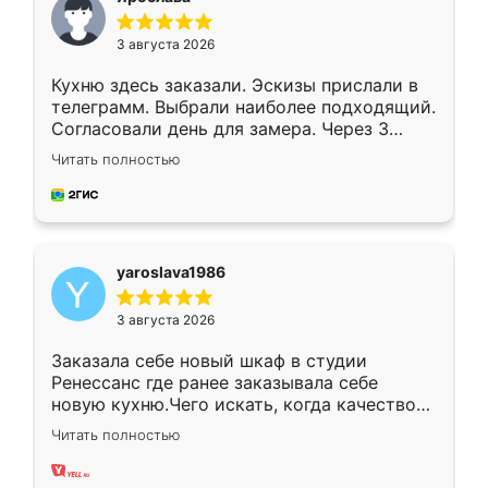
3 августа 2026
Кухню здесь заказали. Эскизы прислали в
телеграмм. Выбрали наиболее подходящий.
Согласовали день для замера. Через 3
недели кухня была уже готова. Остались
Читать полностью
довольны работой. Спасибо Ренессанс
мебель за качественную работу!
yaroslava1986
3 августа 2026
Заказала себе новый шкаф в студии
Ренессанс где ранее заказывала себе
новую кухню.Чего искать, когда качеством
вполне довольна. Служит кухня уже почти
Читать полностью
два года, нареканий нет.