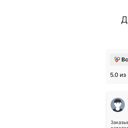
Д
Вс
5.0
из 
Заказыв