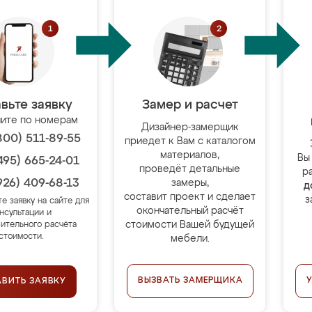
вьте заявку
Замер и расчет
ите по номерам
Дизайнер-замерщик
800) 511-89-55
приедет к Вам с каталогом
материалов,
Вы
495) 665-24-01
проведёт детальные
р
926) 409-68-13
замеры,
д
составит проект и сделает
з
те заявку на сайте для
окончательный расчёт
нсультации и
стоимости Вашей будущей
ительного расчёта
стоимости.
мебели.
ВЫЗВАТЬ ЗАМЕРЩИКА
АВИТЬ ЗАЯВКУ