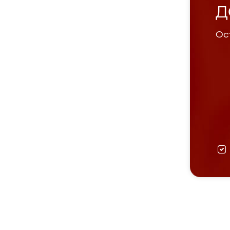
Д
Ост