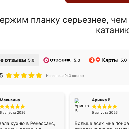
ержим планку серьезнее, чем
катани
е отзывы
5.0
5.0
5.0
5
На основе
943
оценок
Мальвина
Аринка Р.
6 августа 2026
5 августа 2026
ала кухню в Ренессанс,
Больше всех мне понр