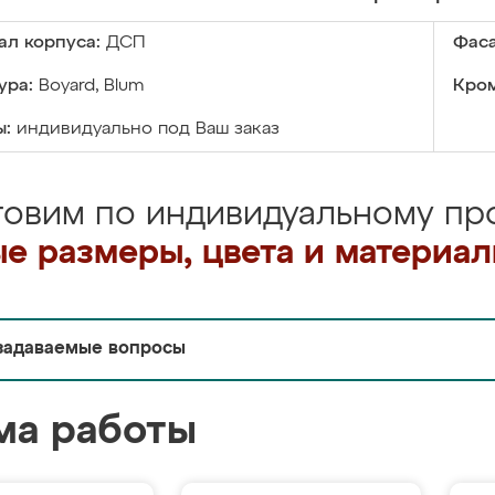
ал корпуса:
ДСП
Фаса
ура:
Boyard, Blum
Кром
ы:
индивидуально под Ваш заказ
товим по индивидуальному про
е размеры, цвета и материа
задаваемые вопросы
ма работы