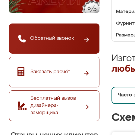
Матери
Фурнит
Размер
Обратный звонок
Изго
любы
Заказать расчёт
Часто 
Бесплатный вызов
дизайнера-
замерщика
Схе