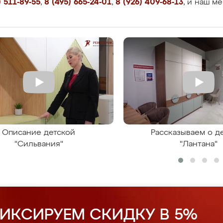
 511-89-55
,
8 (495) 665-24-01
,
8 (926) 409-68-13
, и наш м
Описание детской
Рассказываем о д
"Сильвания"
"Лантана"
ИКСИРУЕМ СКИДКУ В 5%