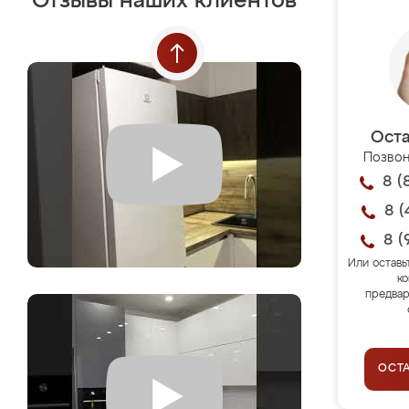
Отзывы наших клиентов
Оста
Позвон
8 (
8 (
8 (
Или оставь
ко
предвар
ОСТ