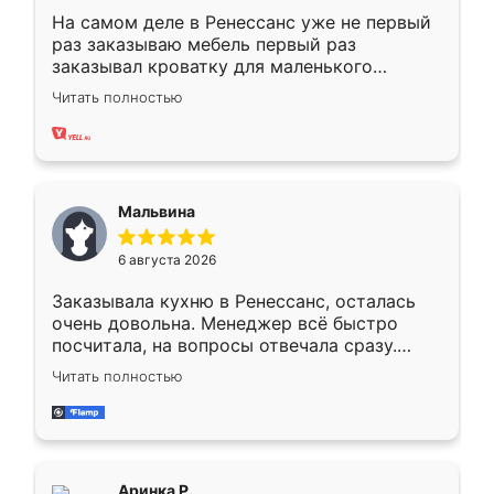
На самом деле в Ренессанс уже не первый
раз заказываю мебель первый раз
заказывал кроватку для маленького
ребёнка при его рождении ,во второй раз
Читать полностью
заказал шкаф-купе. По качеству очень
хорошее сборка достаточно быстрая,
также адекватные цены. До этого
сравнивал с разными конкурентами в этом
сегменте ,выбор у конкурентов куда
Мальвина
меньше, здесь же он более разнообразный.
Мне нравится ,если что-то потребуется из
6 августа 2026
мебели буду заказывать только здесь.
Заказывала кухню в Ренессанс, осталась
очень довольна. Менеджер всё быстро
посчитала, на вопросы отвечала сразу.
Замерщик приехал в субботу, подошёл к
Читать полностью
делу со всей ответственностью. Собрали
за день, ребята работали аккуратно, даже
пыли почти не было. Качество отличное,
ящики ходят плавно, ничего не скрипит.
Всё подошло как влитое.
Аринка Р.