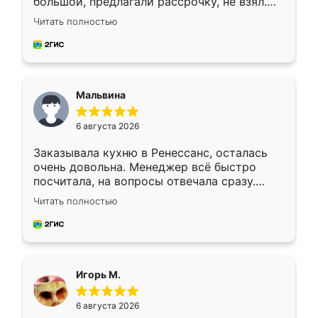
большой, предлагали рассрочку, не взял.
Ждал меньше месяца, сборщик с прямыми
Читать полностью
руками. По цене вышло адекватно.
Рекомендую!
Мальвина
6 августа 2026
Заказывала кухню в Ренессанс, осталась
очень довольна. Менеджер всё быстро
посчитала, на вопросы отвечала сразу.
Замерщик приехал в субботу, подошёл к
Читать полностью
делу со всей ответственностью. Собрали
за день, ребята работали аккуратно, даже
пыли почти не было. Качество отличное,
ящики ходят плавно, ничего не скрипит.
Всё подошло как влитое.
Игорь М.
6 августа 2026