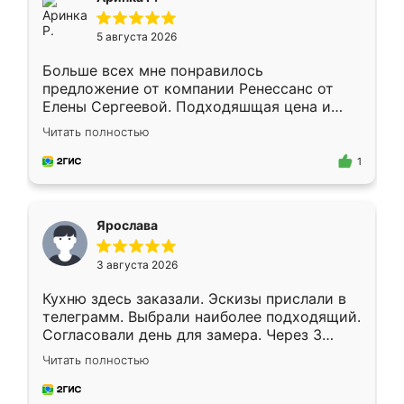
5 августа 2026
Больше всех мне понравилось
предложение от компании Ренессанс от
Елены Сергеевой. Подходяшщая цена и
короткие сроки изготовления. Приехавший
Читать полностью
для замера сотрудник Владислав
предложил по моему эскизу самый
1
подходящий вариант шкафа. Немного его
видоизменил, получилось даже лучше, чем
я хотела.
Ярослава
3 августа 2026
Кухню здесь заказали. Эскизы прислали в
телеграмм. Выбрали наиболее подходящий.
Согласовали день для замера. Через 3
недели кухня была уже готова. Остались
Читать полностью
довольны работой. Спасибо Ренессанс
мебель за качественную работу!