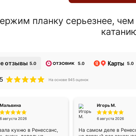
ержим планку серьезнее, чем
катани
е отзывы
5.0
5.0
5.0
5
На основе
945
оценок
Мальвина
Игорь М.
6 августа 2026
6 августа 2026
ала кухню в Ренессанс,
На самом деле в Ренес