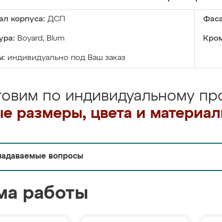
ал корпуса:
ДСП
Фаса
ура:
Boyard, Blum
Кром
ы:
индивидуально под Ваш заказ
товим по индивидуальному про
е размеры, цвета и материа
задаваемые вопросы
ма работы