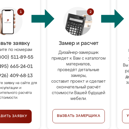
вьте заявку
Замер и расчет
ите по номерам
Дизайнер-замерщик
800) 511-89-55
приедет к Вам с каталогом
материалов,
Вы
495) 665-24-01
проведёт детальные
р
926) 409-68-13
замеры,
д
составит проект и сделает
з
те заявку на сайте для
окончательный расчёт
нсультации и
стоимости Вашей будущей
ительного расчёта
стоимости.
мебели.
ВЫЗВАТЬ ЗАМЕРЩИКА
АВИТЬ ЗАЯВКУ