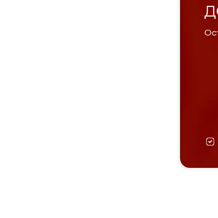
Д
Ост