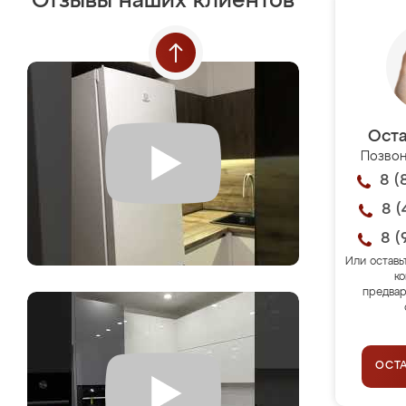
Отзывы наших клиентов
Оста
Позвон
8 (
8 (
8 (
Или оставь
ко
предвар
ОСТ