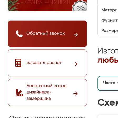
Матери
Фурнит
Размер
Обратный звонок
Изго
любы
Заказать расчёт
Часто 
Бесплатный вызов
дизайнера-
замерщика
Схе