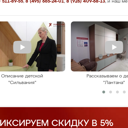
 511-89-55
,
8 (495) 665-24-01
,
8 (926) 409-68-13
, и наш м
Описание детской
Рассказываем о д
"Сильвания"
"Лантана"
ИКСИРУЕМ СКИДКУ В 5%