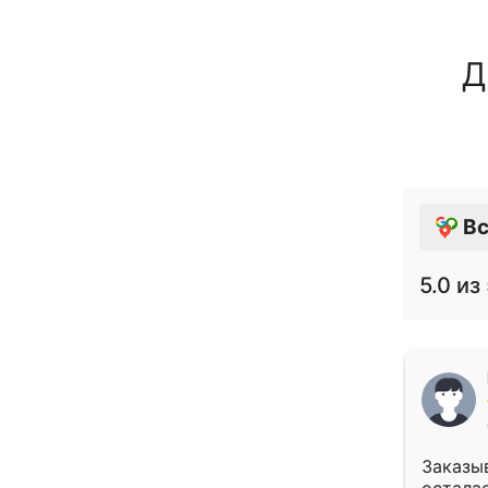
Д
Вс
5.0
из 
Заказыв