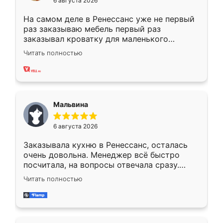
6 августа 2026
На самом деле в Ренессанс уже не первый
раз заказываю мебель первый раз
заказывал кроватку для маленького
ребёнка при его рождении ,во второй раз
Читать полностью
заказал шкаф-купе. По качеству очень
хорошее сборка достаточно быстрая,
также адекватные цены. До этого
сравнивал с разными конкурентами в этом
сегменте ,выбор у конкурентов куда
Мальвина
меньше, здесь же он более разнообразный.
Мне нравится ,если что-то потребуется из
6 августа 2026
мебели буду заказывать только здесь.
Заказывала кухню в Ренессанс, осталась
очень довольна. Менеджер всё быстро
посчитала, на вопросы отвечала сразу.
Замерщик приехал в субботу, подошёл к
Читать полностью
делу со всей ответственностью. Собрали
за день, ребята работали аккуратно, даже
пыли почти не было. Качество отличное,
ящики ходят плавно, ничего не скрипит.