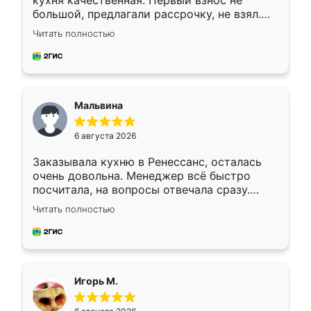
кухня качественная. Первый взнос не
большой, предлагали рассрочку, не взял.
Ждал меньше месяца, сборщик с прямыми
Читать полностью
руками. По цене вышло адекватно.
Рекомендую!
Мальвина
6 августа 2026
Заказывала кухню в Ренессанс, осталась
очень довольна. Менеджер всё быстро
посчитала, на вопросы отвечала сразу.
Замерщик приехал в субботу, подошёл к
Читать полностью
делу со всей ответственностью. Собрали
за день, ребята работали аккуратно, даже
пыли почти не было. Качество отличное,
ящики ходят плавно, ничего не скрипит.
Всё подошло как влитое.
Игорь М.