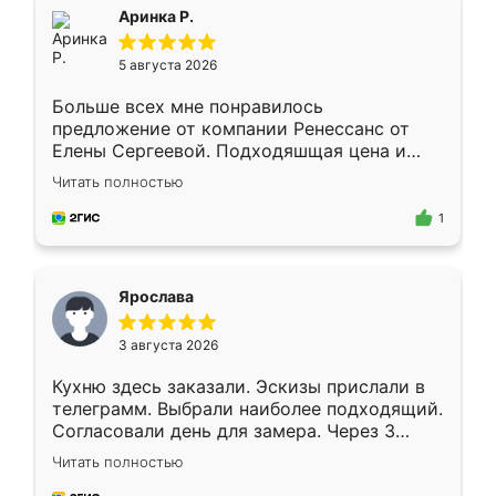
Всё подошло как влитое.
Аринка Р.
5 августа 2026
Больше всех мне понравилось
предложение от компании Ренессанс от
Елены Сергеевой. Подходяшщая цена и
короткие сроки изготовления. Приехавший
Читать полностью
для замера сотрудник Владислав
предложил по моему эскизу самый
1
подходящий вариант шкафа. Немного его
видоизменил, получилось даже лучше, чем
я хотела.
Ярослава
3 августа 2026
Кухню здесь заказали. Эскизы прислали в
телеграмм. Выбрали наиболее подходящий.
Согласовали день для замера. Через 3
недели кухня была уже готова. Остались
Читать полностью
довольны работой. Спасибо Ренессанс