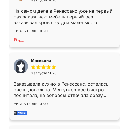
6 августа 2026
На самом деле в Ренессанс уже не первый
раз заказываю мебель первый раз
заказывал кроватку для маленького
ребёнка при его рождении ,во второй раз
Читать полностью
заказал шкаф-купе. По качеству очень
хорошее сборка достаточно быстрая,
также адекватные цены. До этого
сравнивал с разными конкурентами в этом
сегменте ,выбор у конкурентов куда
Мальвина
меньше, здесь же он более разнообразный.
Мне нравится ,если что-то потребуется из
6 августа 2026
мебели буду заказывать только здесь.
Заказывала кухню в Ренессанс, осталась
очень довольна. Менеджер всё быстро
посчитала, на вопросы отвечала сразу.
Замерщик приехал в субботу, подошёл к
Читать полностью
делу со всей ответственностью. Собрали
за день, ребята работали аккуратно, даже
пыли почти не было. Качество отличное,
ящики ходят плавно, ничего не скрипит.