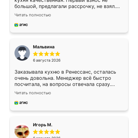
кухня качественная. Первый взнос не
большой, предлагали рассрочку, не взял.
Ждал меньше месяца, сборщик с прямыми
Читать полностью
руками. По цене вышло адекватно.
Рекомендую!
Мальвина
6 августа 2026
Заказывала кухню в Ренессанс, осталась
очень довольна. Менеджер всё быстро
посчитала, на вопросы отвечала сразу.
Замерщик приехал в субботу, подошёл к
Читать полностью
делу со всей ответственностью. Собрали
за день, ребята работали аккуратно, даже
пыли почти не было. Качество отличное,
ящики ходят плавно, ничего не скрипит.
Всё подошло как влитое.
Игорь М.