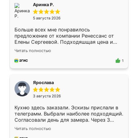
Всё подошло как влитое.
Аринка Р.
5 августа 2026
Больше всех мне понравилось
предложение от компании Ренессанс от
Елены Сергеевой. Подходяшщая цена и
короткие сроки изготовления. Приехавший
Читать полностью
для замера сотрудник Владислав
предложил по моему эскизу самый
1
подходящий вариант шкафа. Немного его
видоизменил, получилось даже лучше, чем
я хотела.
Ярослава
3 августа 2026
Кухню здесь заказали. Эскизы прислали в
телеграмм. Выбрали наиболее подходящий.
Согласовали день для замера. Через 3
недели кухня была уже готова. Остались
Читать полностью
довольны работой. Спасибо Ренессанс