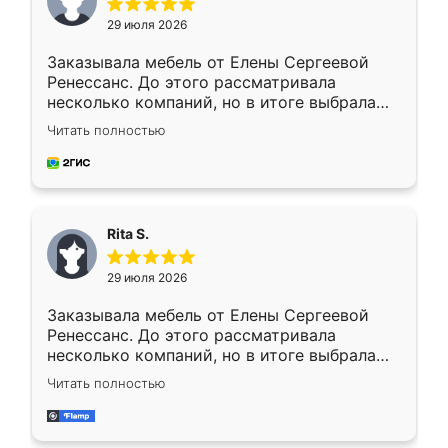
29 июля 2026
Заказывала мебель от Елены Сергеевой
Ренессанс. До этого рассматривала
несколько компаний, но в итоге выбрала
эту. Сначала обговорили условия, потом
Читать полностью
приехал замерщик, всё спокойно объяснил
и снял размеры. Изготовили в срок, с
доставкой тоже никаких проблем не
возникло. Сборку выполнили аккуратно,
мебель сразу встала на свое место без
Rita S.
каких-либо доработок. Качеством осталась
довольна, все выглядит так, как и ожидала.
29 июля 2026
Заказывала мебель от Елены Сергеевой
Ренессанс. До этого рассматривала
несколько компаний, но в итоге выбрала
эту. Сначала обговорили условия, потом
Читать полностью
приехал замерщик, всё спокойно объяснил
и снял размеры. Изготовили в срок, с
доставкой тоже никаких проблем не