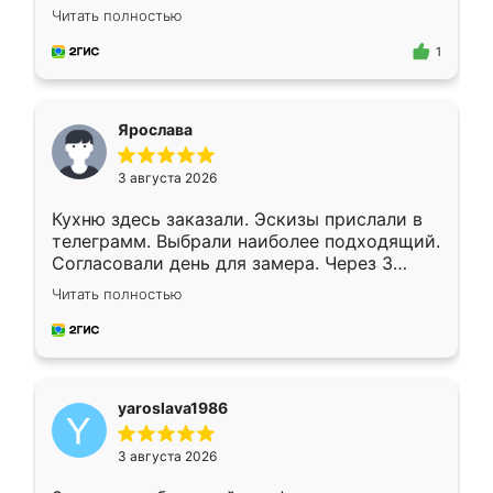
короткие сроки изготовления. Приехавший
Читать полностью
для замера сотрудник Владислав
предложил по моему эскизу самый
1
подходящий вариант шкафа. Немного его
видоизменил, получилось даже лучше, чем
я хотела.
Ярослава
3 августа 2026
Кухню здесь заказали. Эскизы прислали в
телеграмм. Выбрали наиболее подходящий.
Согласовали день для замера. Через 3
недели кухня была уже готова. Остались
Читать полностью
довольны работой. Спасибо Ренессанс
мебель за качественную работу!
yaroslava1986
3 августа 2026