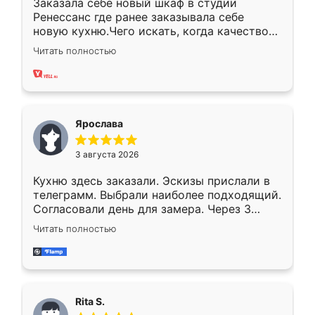
Заказала себе новый шкаф в студии
Ренессанс где ранее заказывала себе
новую кухню.Чего искать, когда качеством
вполне довольна. Служит кухня уже почти
Читать полностью
два года, нареканий нет.
Ярослава
3 августа 2026
Кухню здесь заказали. Эскизы прислали в
телеграмм. Выбрали наиболее подходящий.
Согласовали день для замера. Через 3
недели кухня была уже готова. Остались
Читать полностью
довольны работой. Спасибо Ренессанс
мебель за качественную работу!
Rita S.