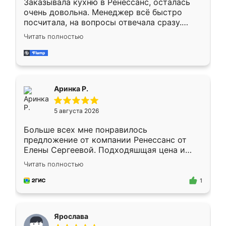
Заказывала кухню в Ренессанс, осталась
очень довольна. Менеджер всё быстро
посчитала, на вопросы отвечала сразу.
Замерщик приехал в субботу, подошёл к
Читать полностью
делу со всей ответственностью. Собрали
за день, ребята работали аккуратно, даже
пыли почти не было. Качество отличное,
ящики ходят плавно, ничего не скрипит.
Всё подошло как влитое.
Аринка Р.
5 августа 2026
Больше всех мне понравилось
предложение от компании Ренессанс от
Елены Сергеевой. Подходяшщая цена и
короткие сроки изготовления. Приехавший
Читать полностью
для замера сотрудник Владислав
предложил по моему эскизу самый
1
подходящий вариант шкафа. Немного его
видоизменил, получилось даже лучше, чем
я хотела.
Ярослава