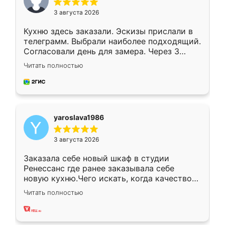
3 августа 2026
Кухню здесь заказали. Эскизы прислали в
телеграмм. Выбрали наиболее подходящий.
Согласовали день для замера. Через 3
недели кухня была уже готова. Остались
Читать полностью
довольны работой. Спасибо Ренессанс
мебель за качественную работу!
yaroslava1986
3 августа 2026
Заказала себе новый шкаф в студии
Ренессанс где ранее заказывала себе
новую кухню.Чего искать, когда качеством
вполне довольна. Служит кухня уже почти
Читать полностью
два года, нареканий нет.