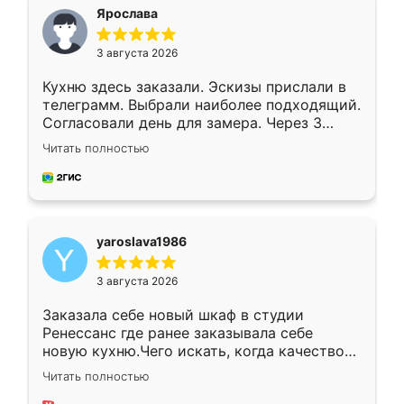
я хотела.
Ярослава
3 августа 2026
Кухню здесь заказали. Эскизы прислали в
телеграмм. Выбрали наиболее подходящий.
Согласовали день для замера. Через 3
недели кухня была уже готова. Остались
Читать полностью
довольны работой. Спасибо Ренессанс
мебель за качественную работу!
yaroslava1986
3 августа 2026
Заказала себе новый шкаф в студии
Ренессанс где ранее заказывала себе
новую кухню.Чего искать, когда качеством
вполне довольна. Служит кухня уже почти
Читать полностью
два года, нареканий нет.