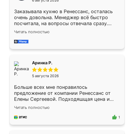
6 августа 2026
мебели буду заказывать только здесь.
Заказывала кухню в Ренессанс, осталась
очень довольна. Менеджер всё быстро
посчитала, на вопросы отвечала сразу.
Замерщик приехал в субботу, подошёл к
Читать полностью
делу со всей ответственностью. Собрали
за день, ребята работали аккуратно, даже
пыли почти не было. Качество отличное,
ящики ходят плавно, ничего не скрипит.
Всё подошло как влитое.
Аринка Р.
5 августа 2026
Больше всех мне понравилось
предложение от компании Ренессанс от
Елены Сергеевой. Подходяшщая цена и
короткие сроки изготовления. Приехавший
Читать полностью
для замера сотрудник Владислав
предложил по моему эскизу самый
1
подходящий вариант шкафа. Немного его
видоизменил, получилось даже лучше, чем