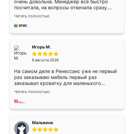
очень довольна. Менеджер всё быстро
посчитала, на вопросы отвечала сразу.
Замерщик приехал в субботу, подошёл к
Читать полностью
делу со всей ответственностью. Собрали
за день, ребята работали аккуратно, даже
пыли почти не было. Качество отличное,
ящики ходят плавно, ничего не скрипит.
Всё подошло как влитое.
Игорь М.
6 августа 2026
На самом деле в Ренессанс уже не первый
раз заказываю мебель первый раз
заказывал кроватку для маленького
ребёнка при его рождении ,во второй раз
Читать полностью
заказал шкаф-купе. По качеству очень
хорошее сборка достаточно быстрая,
также адекватные цены. До этого
сравнивал с разными конкурентами в этом
сегменте ,выбор у конкурентов куда
Мальвина
меньше, здесь же он более разнообразный.
Мне нравится ,если что-то потребуется из