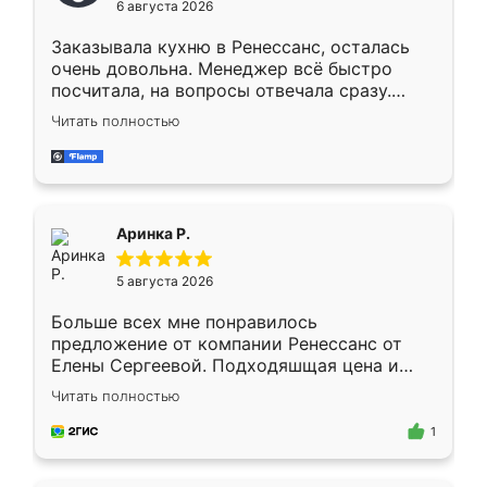
6 августа 2026
мебели буду заказывать только здесь.
Заказывала кухню в Ренессанс, осталась
очень довольна. Менеджер всё быстро
посчитала, на вопросы отвечала сразу.
Замерщик приехал в субботу, подошёл к
Читать полностью
делу со всей ответственностью. Собрали
за день, ребята работали аккуратно, даже
пыли почти не было. Качество отличное,
ящики ходят плавно, ничего не скрипит.
Всё подошло как влитое.
Аринка Р.
5 августа 2026
Больше всех мне понравилось
предложение от компании Ренессанс от
Елены Сергеевой. Подходяшщая цена и
короткие сроки изготовления. Приехавший
Читать полностью
для замера сотрудник Владислав
предложил по моему эскизу самый
1
подходящий вариант шкафа. Немного его
видоизменил, получилось даже лучше, чем