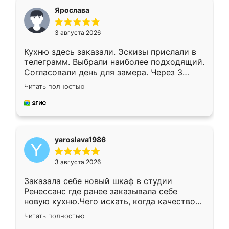
я хотела.
Ярослава
3 августа 2026
Кухню здесь заказали. Эскизы прислали в
телеграмм. Выбрали наиболее подходящий.
Согласовали день для замера. Через 3
недели кухня была уже готова. Остались
Читать полностью
довольны работой. Спасибо Ренессанс
мебель за качественную работу!
yaroslava1986
3 августа 2026
Заказала себе новый шкаф в студии
Ренессанс где ранее заказывала себе
новую кухню.Чего искать, когда качеством
вполне довольна. Служит кухня уже почти
Читать полностью
два года, нареканий нет.