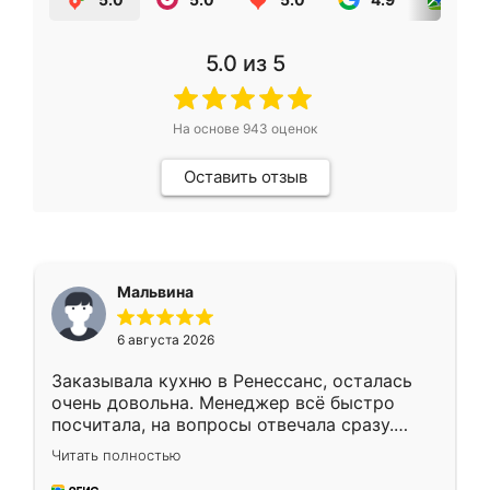
5.0
из 5
На основе
943
оценок
Оставить отзыв
Мальвина
6 августа 2026
Заказывала кухню в Ренессанс, осталась
очень довольна. Менеджер всё быстро
посчитала, на вопросы отвечала сразу.
Замерщик приехал в субботу, подошёл к
Читать полностью
делу со всей ответственностью. Собрали