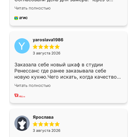
недели кухня была уже готова. Остались
Читать полностью
довольны работой. Спасибо Ренессанс
мебель за качественную работу!
yaroslava1986
3 августа 2026
Заказала себе новый шкаф в студии
Ренессанс где ранее заказывала себе
новую кухню.Чего искать, когда качеством
вполне довольна. Служит кухня уже почти
Читать полностью
два года, нареканий нет.
Ярослава
3 августа 2026