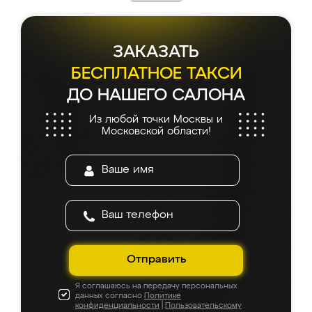
каких-либо доработок. Качеством осталась
довольна, все выглядит так, как и ожидала.
ЗАКАЗАТЬ
БЕСПЛАТНОЕ ТАКСИ
ДО НАШЕГО САЛОНА
Из любой точки Москвы и
Московской области!
Отправить
Я соглашаюсь на передачу персональных
данных согласно
Политике
конфиденциальности
|
Пользовательскому