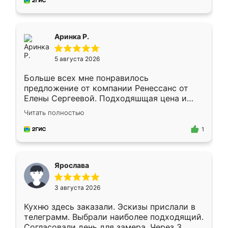
за день, ребята работали аккуратно, даже
пыли почти не было. Качество отличное,
ящики ходят плавно, ничего не скрипит.
Всё подошло как влитое.
Аринка Р.
5 августа 2026
Больше всех мне понравилось
предложение от компании Ренессанс от
Елены Сергеевой. Подходяшщая цена и
короткие сроки изготовления. Приехавший
Читать полностью
для замера сотрудник Владислав
предложил по моему эскизу самый
1
подходящий вариант шкафа. Немного его
видоизменил, получилось даже лучше, чем
я хотела.
Ярослава
3 августа 2026
Кухню здесь заказали. Эскизы прислали в
телеграмм. Выбрали наиболее подходящий.
Согласовали день для замера. Через 3