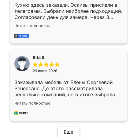
Кухню здесь заказали. Эскизы прислали в
телеграмм. Выбрали наиболее подходящий.
Согласовали день для замера. Через 3
недели кухня была уже готова. Остались
Читать полностью
довольны работой. Спасибо Ренессанс
мебель за качественную работу!
Rita S.
29 июля 2026
Заказывала мебель от Елены Сергеевой
Ренессанс. До этого рассматривала
несколько компаний, но в итоге выбрала
эту. Сначала обговорили условия, потом
Читать полностью
приехал замерщик, всё спокойно объяснил
и снял размеры. Изготовили в срок, с
доставкой тоже никаких проблем не
возникло. Сборку выполнили аккуратно,
мебель сразу встала на свое место без
Еще