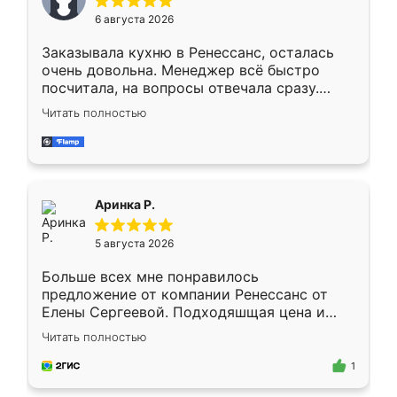
Мне нравится ,если что-то потребуется из
6 августа 2026
мебели буду заказывать только здесь.
Заказывала кухню в Ренессанс, осталась
очень довольна. Менеджер всё быстро
посчитала, на вопросы отвечала сразу.
Замерщик приехал в субботу, подошёл к
Читать полностью
делу со всей ответственностью. Собрали
за день, ребята работали аккуратно, даже
пыли почти не было. Качество отличное,
ящики ходят плавно, ничего не скрипит.
Всё подошло как влитое.
Аринка Р.
5 августа 2026
Больше всех мне понравилось
предложение от компании Ренессанс от
Елены Сергеевой. Подходяшщая цена и
короткие сроки изготовления. Приехавший
Читать полностью
для замера сотрудник Владислав
предложил по моему эскизу самый
1
подходящий вариант шкафа. Немного его