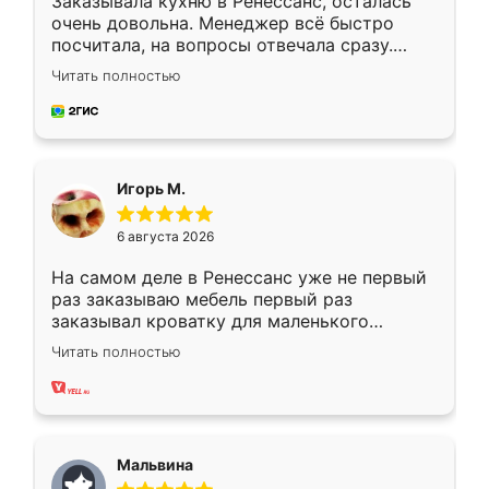
Заказывала кухню в Ренессанс, осталась
очень довольна. Менеджер всё быстро
посчитала, на вопросы отвечала сразу.
Замерщик приехал в субботу, подошёл к
Читать полностью
делу со всей ответственностью. Собрали
за день, ребята работали аккуратно, даже
пыли почти не было. Качество отличное,
ящики ходят плавно, ничего не скрипит.
Всё подошло как влитое.
Игорь М.
6 августа 2026
На самом деле в Ренессанс уже не первый
раз заказываю мебель первый раз
заказывал кроватку для маленького
ребёнка при его рождении ,во второй раз
Читать полностью
заказал шкаф-купе. По качеству очень
хорошее сборка достаточно быстрая,
также адекватные цены. До этого
сравнивал с разными конкурентами в этом
сегменте ,выбор у конкурентов куда
Мальвина
меньше, здесь же он более разнообразный.