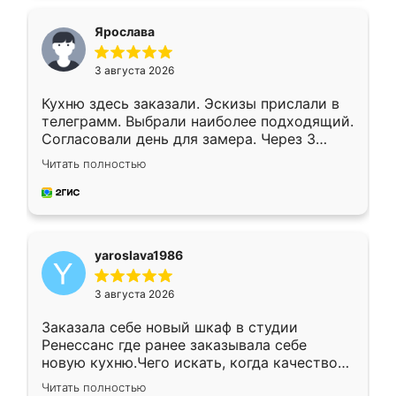
видоизменил, получилось даже лучше, чем
я хотела.
Ярослава
3 августа 2026
Кухню здесь заказали. Эскизы прислали в
телеграмм. Выбрали наиболее подходящий.
Согласовали день для замера. Через 3
недели кухня была уже готова. Остались
Читать полностью
довольны работой. Спасибо Ренессанс
мебель за качественную работу!
yaroslava1986
3 августа 2026
Заказала себе новый шкаф в студии
Ренессанс где ранее заказывала себе
новую кухню.Чего искать, когда качеством
вполне довольна. Служит кухня уже почти
Читать полностью