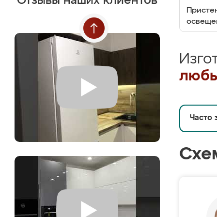
Отзывы наших клиентов
Пристен
освеще
Изго
любы
Часто 
Схе