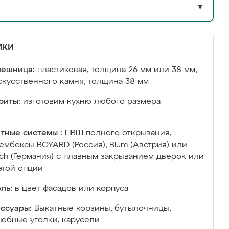
▼
ики
лешница:
пластиковая, толщина 26 мм или 38 мм;
скусственного камня, толщина 38 мм
риты:
изготовим кухню любого размера
тные системы :
ПВШ полного открывания,
ембоксы BOYARD (Россия), Blum (Австрия) или
ich (Германия) с плавным закрыванием дверок или
этой опции
ль:
в цвет фасадов или корпуса
ссуары:
Выкатные корзины, бутылочницы,
ебные уголки, карусели