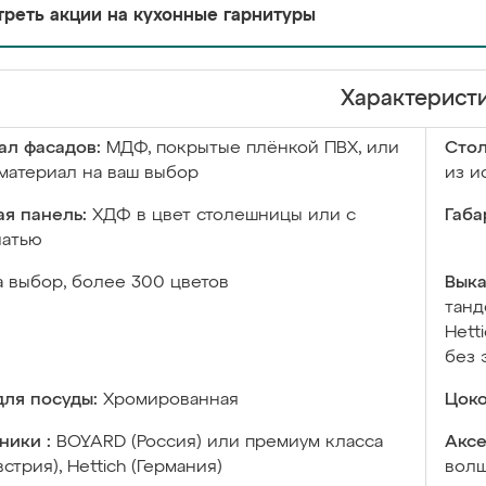
реть акции на кухонные гарнитуры
Характерист
ал фасадов:
МДФ, покрытые плёнкой ПВХ, или
Сто
материал на ваш выбор
из и
я панель:
ХДФ в цвет столешницы или с
Габа
чатью
а выбор, более 300 цветов
Выка
танд
Hett
без 
ля посуды:
Хромированная
Цоко
ники :
BOYARD (Россия) или премиум класса
Аксе
встрия), Hettich (Германия)
волш