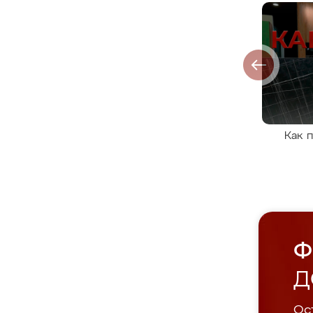
Как 
Ф
Д
Ост