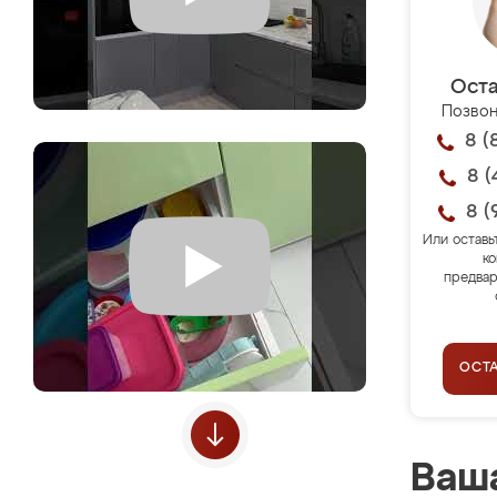
Оста
Позвон
8 (
8 (
8 (
Или оставь
ко
предвар
ОСТ
Ваша