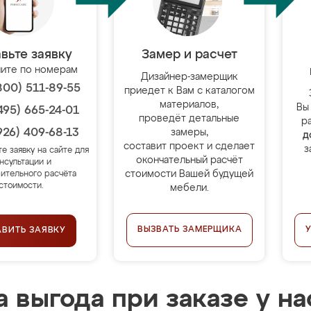
вьте заявку
Замер и расчет
ите по номерам
Дизайнер-замерщик
800) 511-89-55
приедет к Вам с каталогом
материалов,
Вы
495) 665-24-01
проведёт детальные
р
926) 409-68-13
замеры,
д
составит проект и сделает
з
те заявку на сайте для
окончательный расчёт
нсультации и
стоимости Вашей будущей
ительного расчёта
стоимости.
мебели.
ВЫЗВАТЬ ЗАМЕРЩИКА
АВИТЬ ЗАЯВКУ
 выгода при заказе у на