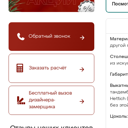
Посмот
Обратный звонок
Матери
другой 
Столеш
из иску
Заказать расчёт
Габарит
Выкатны
тандемб
Бесплатный вызов
Hettich
дизайнера-
без это
замерщика
Цоколь: