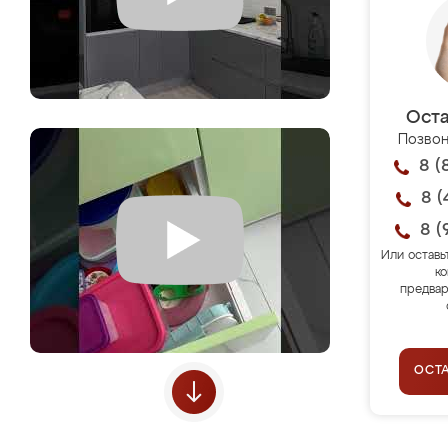
Оста
Позвон
8 (
8 (
8 (
Или оставь
ко
предвар
ОСТ