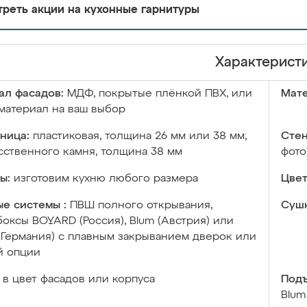
реть акции на кухонные гарнитуры
Характерист
ал фасадов:
МДФ, покрытые плёнкой ПВХ, или
Мате
материал на ваш выбор
ница:
пластиковая, толщина 26 мм или 38 мм;
Стен
сственного камня, толщина 38 мм
фото
ы:
изготовим кухню любого размера
Цвет
е системы :
ПВШ полного открывания,
Сушк
оксы BOYARD (Россия), Blum (Австрия) или
 (Германия) с плавным закрыванием дверок или
й опции
в цвет фасадов или корпуса
Подъ
Blum