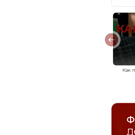
Как 
Ф
Д