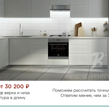
от 30 200 ₽
Поможем рассчитать точну
тр
верха и низа
Ответим менее, чем за 
тура в длину