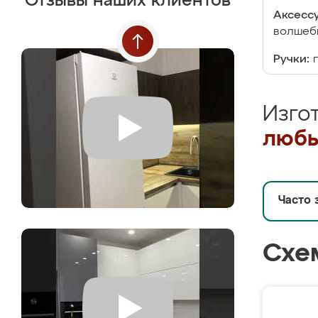
Отзывы наших клиентов
Аксесс
волшебн
Ручки:
Изго
любы
Часто 
Схе