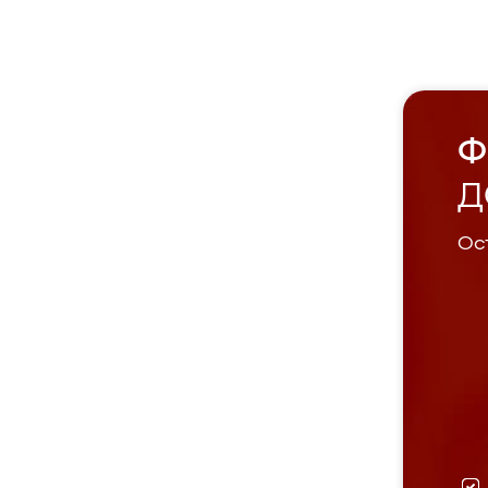
Ф
Д
Ост