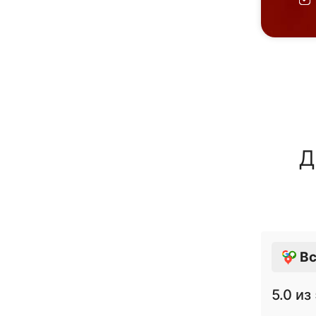
Д
Вс
5.0
из 