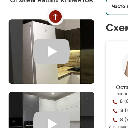
Отзывы наших клиентов
Часто 
Схе
Оста
Позвон
8 (
8 (
8 (
Или оставь