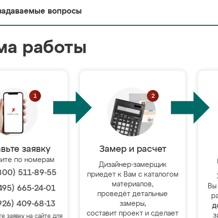
задаваемые вопросы
ма работы
вьте заявку
Замер и расчет
ите по номерам
Дизайнер-замерщик
800) 511-89-55
приедет к Вам с каталогом
материалов,
Вы
495) 665-24-01
проведёт детальные
р
926) 409-68-13
замеры,
д
составит проект и сделает
з
те заявку на сайте для