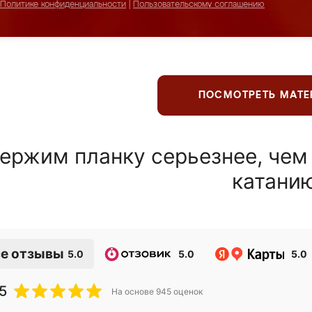
Политике конфиденциальности
|
Пользовательскому соглашению
ПОСМОТРЕТЬ МАТ
ержим планку серьезнее, чем
катани
е отзывы
5.0
5.0
5.0
5
На основе
945
оценок