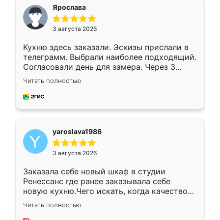
я хотела.
Ярослава
3 августа 2026
Кухню здесь заказали. Эскизы прислали в
телеграмм. Выбрали наиболее подходящий.
Согласовали день для замера. Через 3
недели кухня была уже готова. Остались
Читать полностью
довольны работой. Спасибо Ренессанс
мебель за качественную работу!
yaroslava1986
3 августа 2026
Заказала себе новый шкаф в студии
Ренессанс где ранее заказывала себе
новую кухню.Чего искать, когда качеством
вполне довольна. Служит кухня уже почти
Читать полностью
два года, нареканий нет.