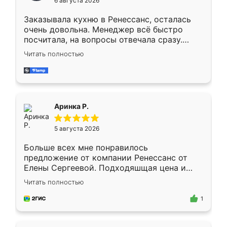
6 августа 2026
мебели буду заказывать только здесь.
Заказывала кухню в Ренессанс, осталась
очень довольна. Менеджер всё быстро
посчитала, на вопросы отвечала сразу.
Замерщик приехал в субботу, подошёл к
Читать полностью
делу со всей ответственностью. Собрали
за день, ребята работали аккуратно, даже
пыли почти не было. Качество отличное,
ящики ходят плавно, ничего не скрипит.
Всё подошло как влитое.
Аринка Р.
5 августа 2026
Больше всех мне понравилось
предложение от компании Ренессанс от
Елены Сергеевой. Подходяшщая цена и
короткие сроки изготовления. Приехавший
Читать полностью
для замера сотрудник Владислав
предложил по моему эскизу самый
1
подходящий вариант шкафа. Немного его
видоизменил, получилось даже лучше, чем