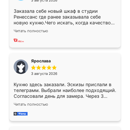
3 августа 2026
Заказала себе новый шкаф в студии
Ренессанс где ранее заказывала себе
новую кухню.Чего искать, когда качеством
вполне довольна. Служит кухня уже почти
Читать полностью
два года, нареканий нет.
Ярослава
3 августа 2026
Кухню здесь заказали. Эскизы прислали в
телеграмм. Выбрали наиболее подходящий.
Согласовали день для замера. Через 3
недели кухня была уже готова. Остались
Читать полностью
довольны работой. Спасибо Ренессанс
мебель за качественную работу!