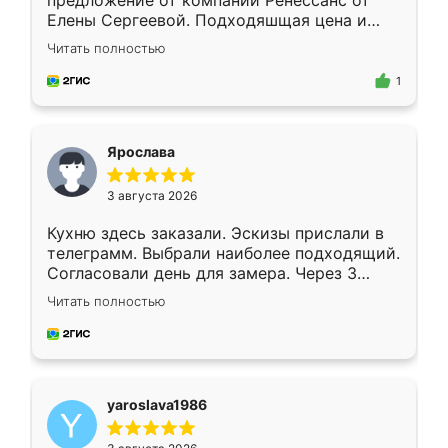
предложение от компании Ренессанс от
Елены Сергеевой. Подходяшщая цена и
короткие сроки изготовления. Приехавший
Читать полностью
для замера сотрудник Владислав
предложил по моему эскизу самый
1
подходящий вариант шкафа. Немного его
видоизменил, получилось даже лучше, чем
я хотела.
Ярослава
3 августа 2026
Кухню здесь заказали. Эскизы прислали в
телеграмм. Выбрали наиболее подходящий.
Согласовали день для замера. Через 3
недели кухня была уже готова. Остались
Читать полностью
довольны работой. Спасибо Ренессанс
мебель за качественную работу!
yaroslava1986