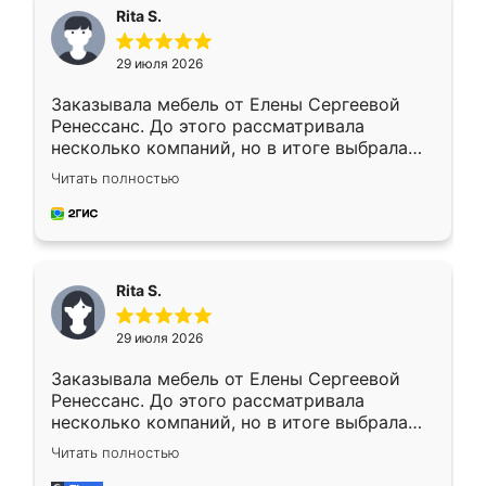
Rita S.
29 июля 2026
Заказывала мебель от Елены Сергеевой
Ренессанс. До этого рассматривала
несколько компаний, но в итоге выбрала
эту. Сначала обговорили условия, потом
Читать полностью
приехал замерщик, всё спокойно объяснил
и снял размеры. Изготовили в срок, с
доставкой тоже никаких проблем не
возникло. Сборку выполнили аккуратно,
мебель сразу встала на свое место без
Rita S.
каких-либо доработок. Качеством осталась
довольна, все выглядит так, как и ожидала.
29 июля 2026
Заказывала мебель от Елены Сергеевой
Ренессанс. До этого рассматривала
несколько компаний, но в итоге выбрала
эту. Сначала обговорили условия, потом
Читать полностью
приехал замерщик, всё спокойно объяснил