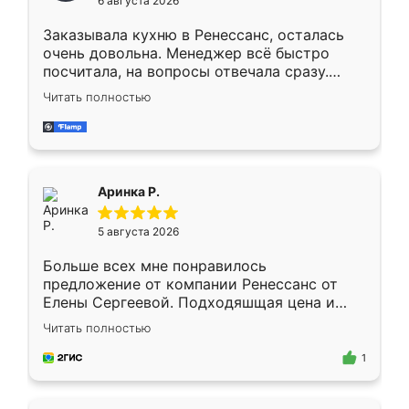
6 августа 2026
мебели буду заказывать только здесь.
Заказывала кухню в Ренессанс, осталась
очень довольна. Менеджер всё быстро
посчитала, на вопросы отвечала сразу.
Замерщик приехал в субботу, подошёл к
Читать полностью
делу со всей ответственностью. Собрали
за день, ребята работали аккуратно, даже
пыли почти не было. Качество отличное,
ящики ходят плавно, ничего не скрипит.
Всё подошло как влитое.
Аринка Р.
5 августа 2026
Больше всех мне понравилось
предложение от компании Ренессанс от
Елены Сергеевой. Подходяшщая цена и
короткие сроки изготовления. Приехавший
Читать полностью
для замера сотрудник Владислав
предложил по моему эскизу самый
1
подходящий вариант шкафа. Немного его
видоизменил, получилось даже лучше, чем