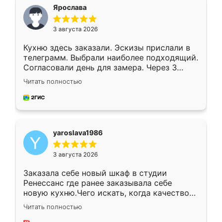
я хотела.
Ярослава
3 августа 2026
Кухню здесь заказали. Эскизы прислали в
телеграмм. Выбрали наиболее подходящий.
Согласовали день для замера. Через 3
недели кухня была уже готова. Остались
Читать полностью
довольны работой. Спасибо Ренессанс
мебель за качественную работу!
yaroslava1986
3 августа 2026
Заказала себе новый шкаф в студии
Ренессанс где ранее заказывала себе
новую кухню.Чего искать, когда качеством
вполне довольна. Служит кухня уже почти
Читать полностью
два года, нареканий нет.